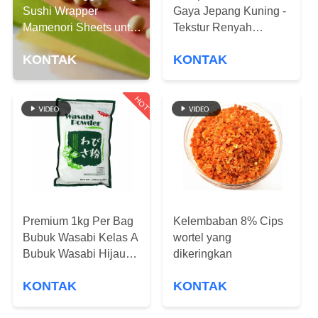
KUALITAS
Sushi Wrapper
Gaya Jepang Kuning -
Mamenori Sheets untuk
Tekstur Renyah
Rolling
Bentuk Granular Halal
HUBUNGI
KONTAK
KONTAK
Bersertifikat untuk
KAMI
Panggang
HOT
BERITA
KASUS
MINTA
Premium 1kg Per Bag
Kelembaban 8% Cips
KUTIPAN
Bubuk Wasabi Kelas A
wortel yang
Bubuk Wasabi Hijau
dikeringkan
Ringan Untuk Sushi
PETA
KONTAK
KONTAK
SITUS