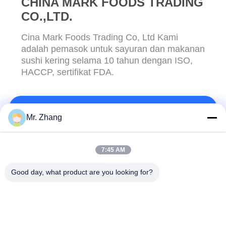
CHINA MARK FOODS TRADING
CO.,LTD.
Cina Mark Foods Trading Co, Ltd Kami
adalah pemasok untuk sayuran dan makanan
sushi kering selama 10 tahun dengan ISO,
HACCP, sertifikat FDA.
HUBUNGI KAMI!
Mr. Zhang
Bad Request
Semua
7:45 AM
Good day, what product are you looking for?
Remah roti kering
Remah Roti Jepang
Roti Panko Gandum
Nori Rumput Laut
Utuh
Panggang