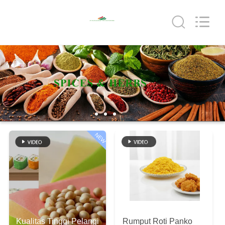
CHINA
MARK
FOODS
TRADING
CO.,LTD..
All
Rights
Reserved.
RUMAH
PRODUK
TENTANG
KAMI
NEW
TUR
PABRIK
KONTROL
Kualitas Tinggi Pelangi
Rumput Roti Panko