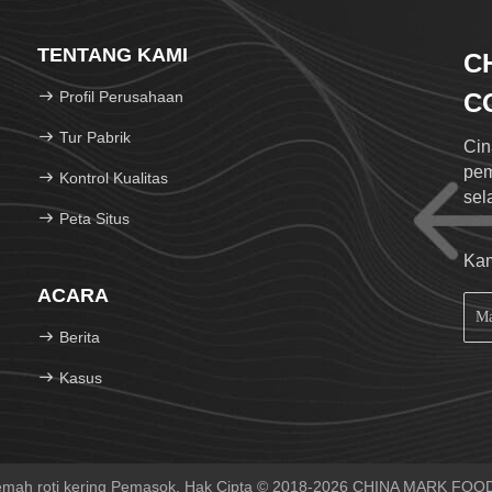
TENTANG KAMI
C
Profil Perusahaan
CO
Tur Pabrik
Cin
pem
Kontrol Kualitas
sel
Peta Situs
Kam
ACARA
Berita
Kasus
Remah roti kering Pemasok. Hak Cipta © 2018-2026 CHINA MARK FOOD