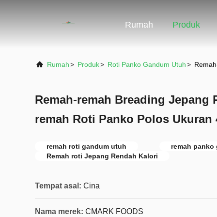
Rumah
Produk
Rumah
>
Produk
>
Roti Panko Gandum Utuh
>
Remah-
Remah-remah Breading Jepang 
remah Roti Panko Polos Ukuran
remah roti gandum utuh
remah panko
Remah roti Jepang Rendah Kalori
Tempat asal:
Cina
Nama merek:
CMARK FOODS