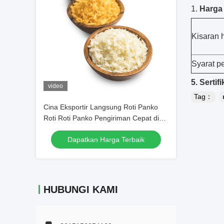
Harga
Kisaran 
Syarat p
5. Sertifi
video
Tag：
Cina Eksportir Langsung Roti Panko
Roti Roti Panko Pengiriman Cepat di
Seluruh Dunia
Dapatkan Harga Terbaik
HUBUNGI KAMI