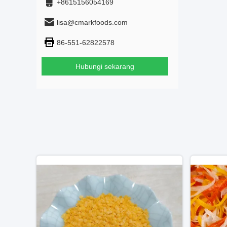
+8615156054169
lisa@cmarkfoods.com
86-551-62822578
Hubungi sekarang