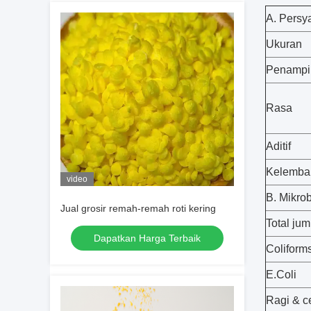
A. Persya
Ukuran
Penampi
Rasa
Aditif
Kelemba
video
B. Mikrob
Jual grosir remah-remah roti kering
Total jum
Dapatkan Harga Terbaik
Coliform
E.Coli
Ragi & c