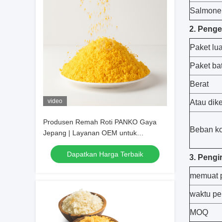
Salmonel
2. Peng
Paket lua
Paket ba
Berat
video
Atau dik
Produsen Remah Roti PANKO Gaya
Beban ko
Jepang | Layanan OEM untuk
Supermarket dan Importir
Dapatkan Harga Terbaik
3. Pengi
memuat p
waktu pe
MOQ