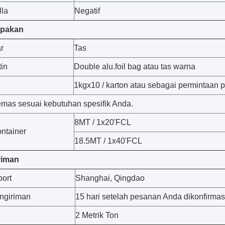
la
Negatif
epakan
r
Tas
tin
Double alu.foil bag atau tas warna
1kgx10 / karton atau sebagai permintaan 
emas sesuai kebutuhan spesifik Anda.
8MT / 1x20'FCL
ntainer
18.5MT / 1x40'FCL
riman
ort
Shanghai, Qingdao
ngiriman
15 hari setelah pesanan Anda dikonfirmas
2 Metrik Ton