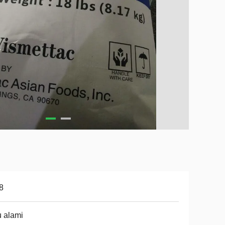
8
 alami