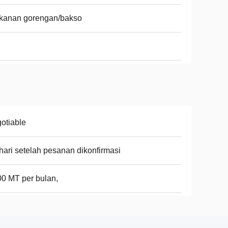
kanan gorengan/bakso
otiable
hari setelah pesanan dikonfirmasi
0 MT per bulan,