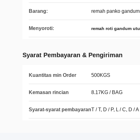
Barang:
remah panko gandum
Menyoroti:
remah roti gandum ut
Syarat Pembayaran & Pengiriman
Kuantitas min Order
500KGS
Kemasan rincian
8.17KG / BAG
Syarat-syarat pembayaran
T / T, D / P, L / C, D / A