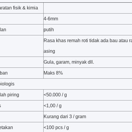
ratan fisik & kimia
4-6mm
lan
putih
Rasa khas remah roti tidak ada bau atau r
asing
Gula, garam, minyak dll.
ban
Maks 8%
iologis
lah piring
<50.000 / g
s
<1,00 / g
Kurang dari 3 / gram
etakan
<100 pcs / g