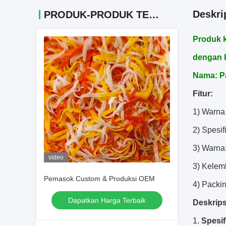
Deskri
PRODUK-PRODUK TERKAIT
Produk k
dengan k
Nama:
P
Fitur:
1) Warna
2) Spesif
3) Warna:
video
3) Kele
Pemasok Custom & Produksi OEM
4) Packin
Dapatkan Harga Terbaik
Deskripsi
Spesif