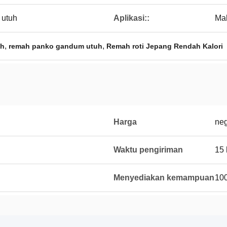
 utuh
Aplikasi::
Ma
,
,
uh
remah panko gandum utuh
Remah roti Jepang Rendah Kalori
Harga
neg
Waktu pengiriman
15 
Menyediakan kemampuan
100