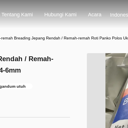
Tentang Kami
Hubungi Kami
Acara
Indones
remah Breading Jepang Rendah / Remah-remah Roti Panko Polos U
Rendah / Remah-
 4-6mm
 gandum utuh