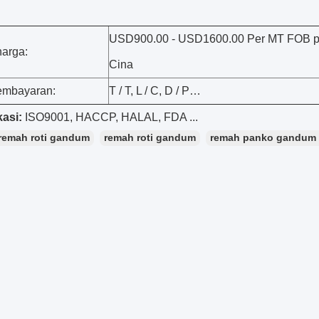
USD900.00 - USD1600.00 Per MT FOB 
harga:
Cina
embayaran:
T / T, L / C, D / P…
kasi:
ISO9001, HACCP, HALAL, FDA ...
remah roti gandum
remah roti gandum
remah panko gandum 