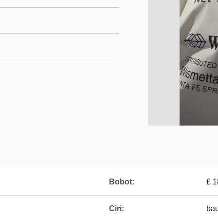
Bobot:
£ 1
Ciri:
bau