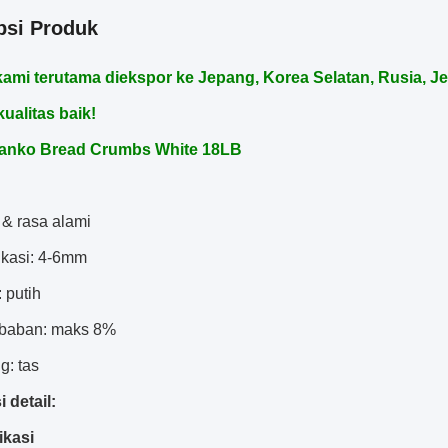
psi Produk
ami terutama diekspor ke Jepang, Korea Selatan, Rusia, J
ualitas baik!
anko Bread Crumbs White 18LB
 & rasa alami
ikasi: 4-6mm
 putih
mbaban: maks 8%
g: tas
 detail:
ikasi