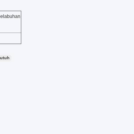
pelabuhan
utuh