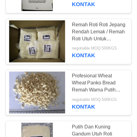
KUALITAS
KONTAK
HUBUNGI
Remah Roti Roti Jepang
KAMI
Rendah Lemak / Remah
Roti Utuh Untuk
Sayuran Goreng
BERITA
negotiable MOQ:500KGS
KONTAK
KASUS
Profesional Wheat
Wheat Panko Bread
MINTA
Remah Warna Putih
Untuk Sayap Ayam
KUTIPAN
negotiable MOQ:500KGS
KONTAK
PETA
SITUS
Putih Dan Kuning
Gandum Utuh Roti