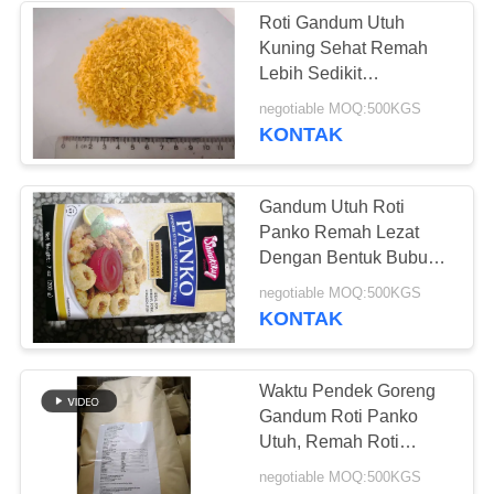
Roti Gandum Utuh
Kuning Sehat Remah
Lebih Sedikit
Penyerapan Minyak
negotiable MOQ:500KGS
Untuk Restoran
KONTAK
Gandum Utuh Roti
Panko Remah Lezat
Dengan Bentuk Bubuk /
Jarum
negotiable MOQ:500KGS
KONTAK
Waktu Pendek Goreng
Gandum Roti Panko
Utuh, Remah Roti
Kering Halus
negotiable MOQ:500KGS