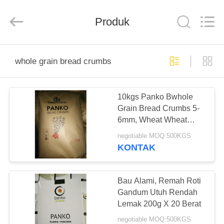
CHINA
MARK
FOODS
TRADING
Produk
CO.,LTD..
All
Rights
Reserved.
RUMAH
whole grain bread crumbs
PRODUK
10kgs Panko Bwhole
Grain Bread Crumbs 5-
TENTANG
6mm, Wheat Wheat
KAMI
Bread Italia
negotiable MOQ:500KGS
KONTAK
TUR
PABRIK
Bau Alami, Remah Roti
Gandum Utuh Rendah
Lemak 200g X 20 Berat
KONTROL
negotiable MOQ:500KGS