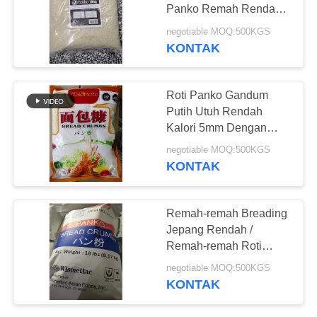
Panko Remah Rendah
KEBIJAKAN
Kalori Untuk Makanan
negotiable MOQ:500KGS
Sushi
PRIBADI
KONTAK
Roti Panko Gandum
Putih Utuh Rendah
Kalori 5mm Dengan
Gaya Jepang
negotiable MOQ:500KGS
KONTAK
Remah-remah Breading
Jepang Rendah /
Remah-remah Roti
Panko Polos Ukuran 4-
negotiable MOQ:500KGS
6mm
KONTAK