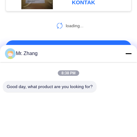
KONTAK
loading...
HUBUNGI KAMI!
Mr. Zhang
Bad Request
Semua
8:38 PM
Good day, what product are you looking for?
Remah roti kering
Remah Roti Jepang
Roti Panko Gandum
Nori Rumput Laut
Utuh
Panggang
Serbuk Wasabi Murni
Keripik Wortel Kering