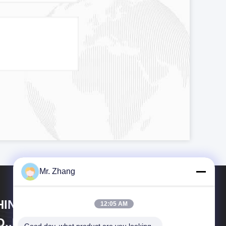
Mr. Zhang
HINA MARK FOODS TRADING
12:05 AM
.,LTD.