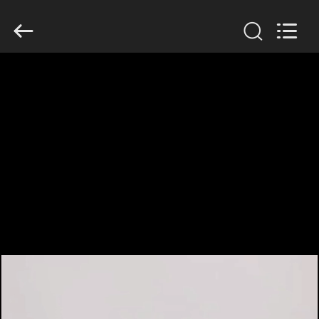
CHINA
MARK
FOODS
TRADING
CO.,LTD..
All
Rights
Reserved.
RUMAH
PRODUK
TENTANG
KAMI
TUR
PABRIK
KONTROL