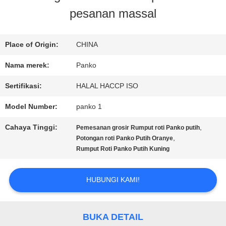
pesanan massal
KONTROL
KUALITAS
Place of Origin:
CHINA
Nama merek:
Panko
HUBUNGI
Sertifikasi:
HALAL HACCP ISO
KAMI
Model Number:
panko 1
Cahaya Tinggi:
,
Pemesanan grosir Rumput roti Panko putih
BERITA
,
Potongan roti Panko Putih Oranye
Rumput Roti Panko Putih Kuning
KASUS
HUBUNGI KAMI!
MINTA
BUKA DETAIL