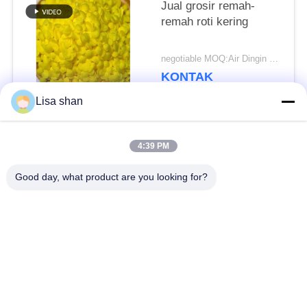
Jual grosir remah-
remah roti kering
negotiable MOQ:Air Dingin Bawaan
KONTAK
Lisa shan
Bad Request
Semua
4:39 PM
Good day, what product are you looking for?
Remah roti kering
Remah Roti Jepang
Roti Panko Gandum
Nori Rumput Laut
Utuh
Panggang
Serbuk Wasabi Murni
Keripik Wortel Kering