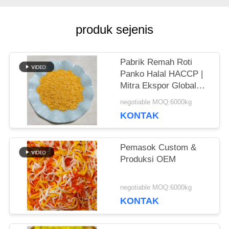
KUTIPAN
produk sejenis
PETA
Pabrik Remah Roti
SITUS
Panko Halal HACCP |
Mitra Ekspor Global
Tepercaya
KEBIJAKAN
negotiable MOQ:6000kg
KONTAK
PRIBADI
Pemasok Custom &
Produksi OEM
negotiable MOQ:6000kg
KONTAK