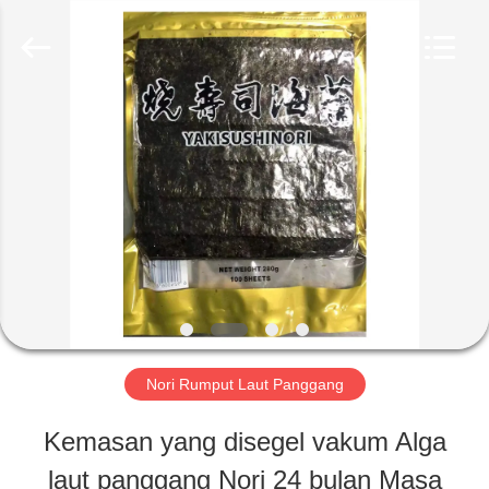
CHINA
MARK
FOODS
TRADING
CO.,LTD..
All
RUMAH
Rights
Reserved.
PRODUK
TENTANG
KAMI
Nori Rumput Laut Panggang
TUR
Kemasan yang disegel vakum Alga
PABRIK
laut panggang Nori 24 bulan Masa