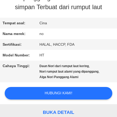
simpan Terbuat dari rumput laut
KONTROL
KUALITAS
Tempat asal:
Cina
Nama merek:
no
HUBUNGI
Sertifikasi:
HALAL, HACCP, FDA
KAMI
Model Number:
HT
Cahaya Tinggi:
,
Daun Nori dari rumput laut kering
BERITA
,
Nori rumput laut alami yang dipanggang
Alga Nori Panggang Alami
KASUS
HUBUNGI KAMI!
MINTA
BUKA DETAIL