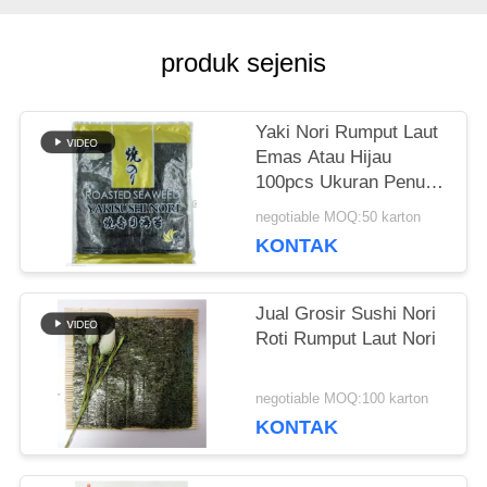
KUTIPAN
produk sejenis
PETA
Yaki Nori Rumput Laut
SITUS
Emas Atau Hijau
100pcs Ukuran Penuh
19x21cm
KEBIJAKAN
negotiable MOQ:50 karton
KONTAK
PRIBADI
Jual Grosir Sushi Nori
Roti Rumput Laut Nori
negotiable MOQ:100 karton
KONTAK