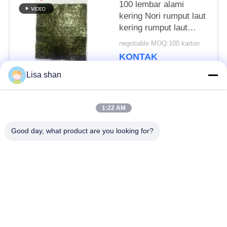
100 lembar alami
kering Nori rumput laut
kering rumput laut
sushi Nori
negotiable MOQ:100 karton
KONTAK
Lisa shan
Bad Request
Semua
1:22 AM
Good day, what product are you looking for?
Remah roti kering
Remah Roti Jepang
Roti Panko Gandum
Nori Rumput Laut
Utuh
Panggang
Serbuk Wasabi Murni
Keripik Wortel Kering