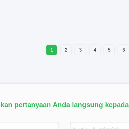
1
2
3
4
5
6
mkan pertanyaan Anda langsung kepada