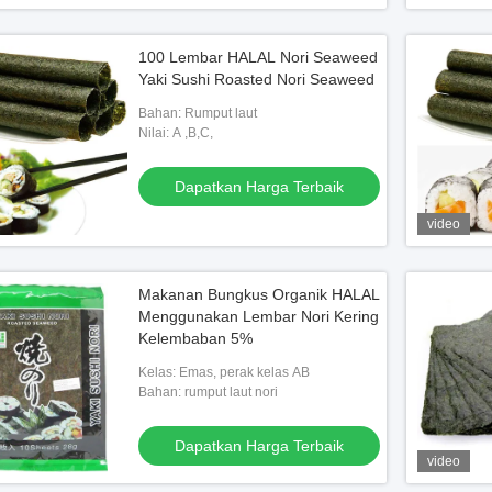
100 Lembar HALAL Nori Seaweed
Yaki Sushi Roasted Nori Seaweed
Bahan: Rumput laut
Nilai: A ,B,C,
Dapatkan Harga Terbaik
video
Makanan Bungkus Organik HALAL
Menggunakan Lembar Nori Kering
Kelembaban 5%
Kelas: Emas, perak kelas AB
Bahan: rumput laut nori
Dapatkan Harga Terbaik
video