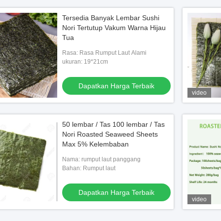
Tersedia Banyak Lembar Sushi
Nori Tertutup Vakum Warna Hijau
Tua
Rasa: Rasa Rumput Laut Alami
ukuran: 19*21cm
Dapatkan Harga Terbaik
video
50 lembar / Tas 100 lembar / Tas
Nori Roasted Seaweed Sheets
Max 5% Kelembaban
Nama: rumput laut panggang
Bahan: Rumput laut
Dapatkan Harga Terbaik
video