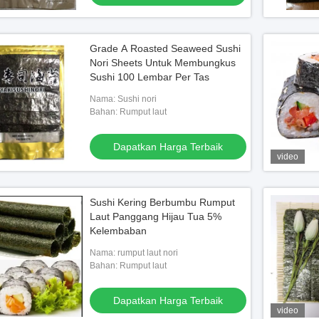
Grade A Roasted Seaweed Sushi
Nori Sheets Untuk Membungkus
Sushi 100 Lembar Per Tas
Nama: Sushi nori
Bahan: Rumput laut
Dapatkan Harga Terbaik
video
Sushi Kering Berbumbu Rumput
Laut Panggang Hijau Tua 5%
Kelembaban
Nama: rumput laut nori
Bahan: Rumput laut
Dapatkan Harga Terbaik
video