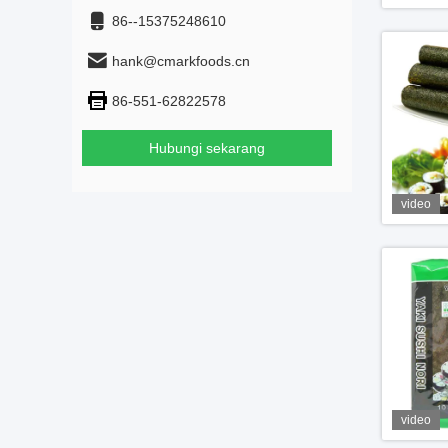
86--15375248610
hank@cmarkfoods.cn
86-551-62822578
Hubungi sekarang
video
video