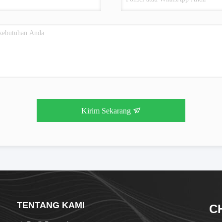
Kirim Sekarang
TENTANG KAMI
C