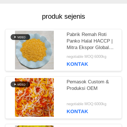
KUTIPAN
produk sejenis
PETA
Pabrik Remah Roti
SITUS
Panko Halal HACCP |
Mitra Ekspor Global
Tepercaya
KEBIJAKAN
negotiable MOQ:6000kg
KONTAK
PRIBADI
Pemasok Custom &
Produksi OEM
negotiable MOQ:6000kg
KONTAK