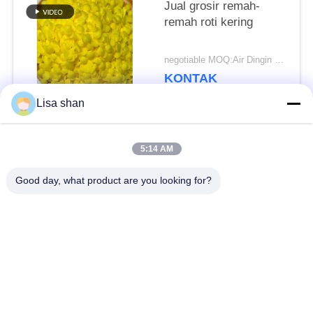
Jual grosir remah-
remah roti kering
negotiable MOQ:Air Dingin Bawaan
KONTAK
Lisa shan
Bad Request
Semua
5:14 AM
Good day, what product are you looking for?
Remah roti kering
Remah Roti Jepang
Roti Panko Gandum
Nori Rumput Laut
Utuh
Panggang
Serbuk Wasabi Murni
Keripik Wortel Kering