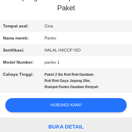
Paket
KONTROL
KUALITAS
Tempat asal:
Cina
Nama merek:
Panko
HUBUNGI
Sertifikasi:
HALAL HACCP ISO
KAMI
Model Number:
panko 1
Cahaya Tinggi:
,
Paket 2 lbs Roti Roti Gandum
BERITA
,
Roti Roti Gaya Jepang 2lbs
Rumput Panko Gandum Renyah
KASUS
HUBUNGI KAMI!
MINTA
BUKA DETAIL