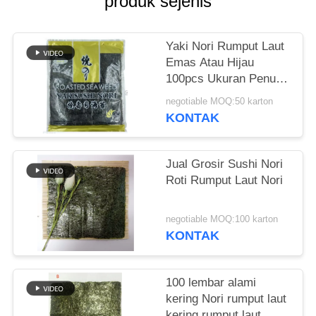
produk sejenis
KEBIJAKAN
PRIBADI
Yaki Nori Rumput Laut
Emas Atau Hijau
100pcs Ukuran Penuh
19x21cm
negotiable MOQ:50 karton
KONTAK
Jual Grosir Sushi Nori
Roti Rumput Laut Nori
negotiable MOQ:100 karton
KONTAK
100 lembar alami
kering Nori rumput laut
kering rumput laut