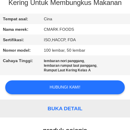
KUALITAS
Kering Untuk Membungkus Makanan
HUBUNGI
Tempat asal:
Cina
KAMI
Nama merek:
CMARK FOODS
Sertifikasi:
ISO,HACCP, FDA
BERITA
Nomor model:
100 lembar, 50 lembar
Cahaya Tinggi:
,
lembaran nori panggang
KASUS
,
lembaran rumput laut panggang
Rumput Laut Kering Kelas A
MINTA
HUBUNGI KAMI!
KUTIPAN
BUKA DETAIL
PETA
SITUS