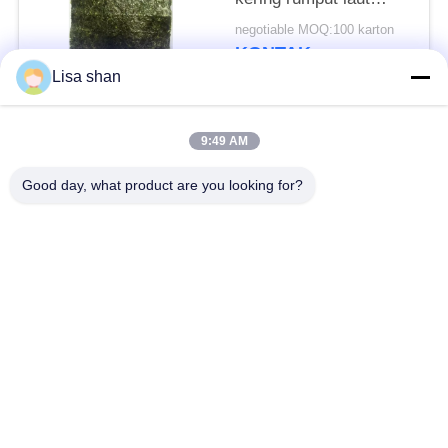
sushi Nori
negotiable MOQ:100 karton
KONTAK
Lisa shan
Bad Request
Semua
9:49 AM
Good day, what product are you looking for?
Remah roti kering
Remah Roti Jepang
Roti Panko Gandum
Nori Rumput Laut
Utuh
Panggang
Serbuk Wasabi Murni
Keripik Wortel Kering
Bonito Flakes kering
Jamur Shiitake kering