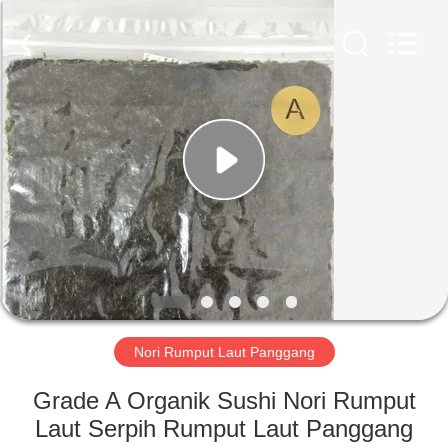
CHINA
MARK
FOODS
TRADING
CO.,LTD..
All
Rights
Reserved.
RUMAH
PRODUK
TENTANG
KAMI
TUR
PABRIK
Nori Rumput Laut Panggang
Grade A Organik Sushi Nori Rumput
KONTROL
Laut Serpih Rumput Laut Panggang