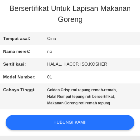
Bersertifikat Untuk Lapisan Makanan
KONTROL
Goreng
KUALITAS
Tempat asal:
Cina
HUBUNGI
Nama merek:
no
KAMI
Sertifikasi:
HALAL, HACCP, ISO,KOSHER
Model Number:
01
BERITA
Cahaya Tinggi:
,
Golden Crisp roti tepung remah-remah
,
Halal Rumput tepung roti bersertifikat
Makanan Goreng roti remah tepung
KASUS
HUBUNGI KAMI!
MINTA