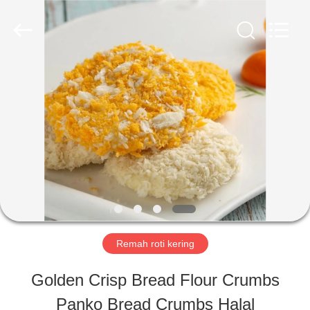
CHINA
MARK
FOODS
TRADING
CO.,LTD..
All
RUMAH
Rights
Reserved.
PRODUK
TENTANG
KAMI
Remah roti kering
TUR
Golden Crisp Bread Flour Crumbs
PABRIK
Panko Bread Crumbs Halal