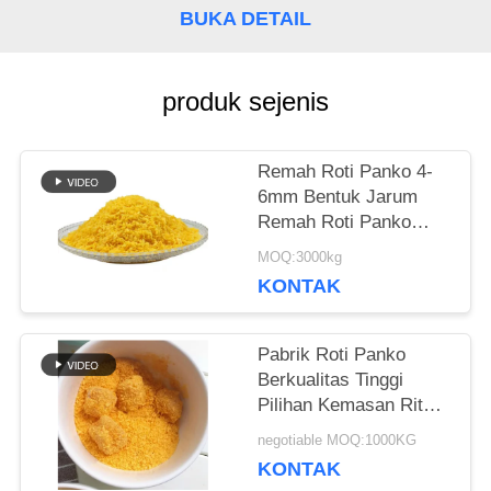
KUTIPAN
BUKA DETAIL
PETA
produk sejenis
SITUS
Remah Roti Panko 4-
6mm Bentuk Jarum
KEBIJAKAN
Remah Roti Panko
Kuning
MOQ:3000kg
PRIBADI
KONTAK
Pabrik Roti Panko
Berkualitas Tinggi
Pilihan Kemasan Ritel
dan Grosir
negotiable MOQ:1000KG
KONTAK