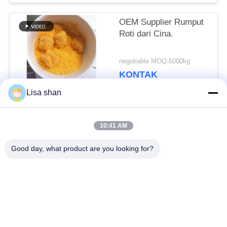
OEM Supplier Rumput
Roti dari Cina.
negotiable MOQ:6000kg
KONTAK
Lisa shan
Bad Request
Semua
10:41 AM
Good day, what product are you looking for?
Remah roti kering
Remah Roti Jepang
Roti Panko Gandum
Nori Rumput Laut
Utuh
Panggang