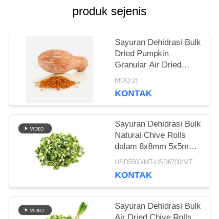
KUTIPAN
produk sejenis
PETA
Sayuran Dehidrasi Bulk
Dried Pumpkin
SITUS
Granular Air Dried
Style
MOQ:2t
KONTAK
KEBIJAKAN
PRIBADI
Sayuran Dehidrasi Bulk
Natural Chive Rolls
dalam 8x8mm 5x5mm
3x3mm Ukuran Tidak
USD5500/MT-USD6700/MT MOQ:2mt
Ada Aditif Pemasok
KONTAK
Sayuran Dehidrasi Bulk
Air Dried Chive Rolls