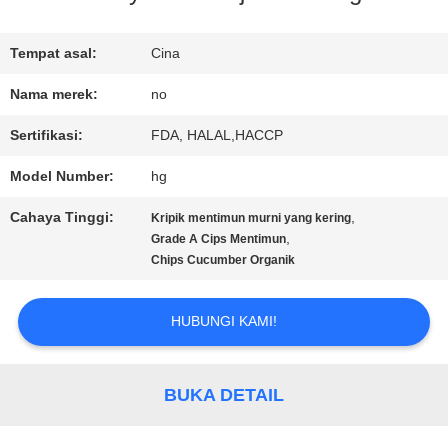
KONTROL
Tempat asal:
Cina
KUALITAS
Nama merek:
no
Sertifikasi:
FDA, HALAL,HACCP
HUBUNGI
Model Number:
hg
KAMI
Cahaya Tinggi:
,
Kripik mentimun murni yang kering
,
Grade A Cips Mentimun
Chips Cucumber Organik
BERITA
HUBUNGI KAMI!
KASUS
BUKA DETAIL
MINTA