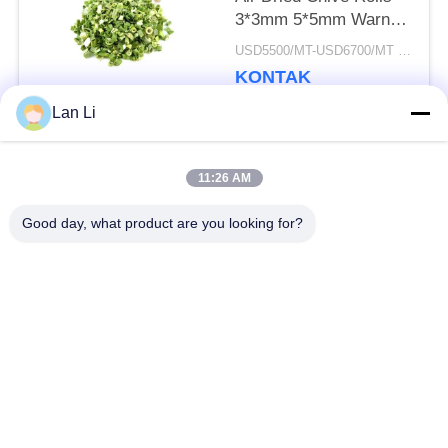
3*3mm 5*5mm Warna
Alami Rasa Tidak Ada
USD5500/MT-USD6700/MT MOQ:2mt
Aditif Max 7%
KONTAK
Kelembaban Karton
Kemasan Kualitas
Lan Li
Tinggi
Bad Request
Semua
11:26 AM
Good day, what product are you looking for?
Remah roti kering
Remah Roti Jepang
Roti Panko Gandum
Nori Rumput Laut
Utuh
Panggang
Serbuk Wasabi Murni
Keripik Wortel Kering
Bonito Flakes kering
Jamur Shiitake kering