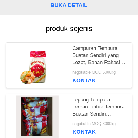
KUTIPAN
BUKA DETAIL
PETA
produk sejenis
SITUS
​Campuran Tempura
Buatan Sendiri yang
KEBIJAKAN
Lezat, Bahan Rahasia
Anda untuk
negotiable MOQ:6000kg
PRIBADI
Menciptakan Makanan
KONTAK
Renyah, Keemasan,
dan Tak Tertahankan​
Tepung Tempura
Terbaik untuk Tempura
Buatan Sendiri,
Menjamin Bagian Luar
negotiable MOQ:6000kg
yang Renyah dan
KONTAK
Bagian Dalam yang