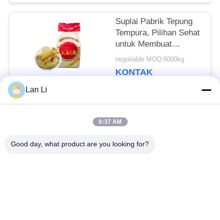
Empuk, Terlalu Matang
Sempurna​
Suplai Pabrik Tepung
Tempura, Pilihan Sehat
untuk Membuat
Makanan Goreng yang
negotiable MOQ:6000kg
Ringan, Renyah, dan
KONTAK
Lezat​
Lan Li
Bad Request
Semua
6:37 AM
Good day, what product are you looking for?
Remah roti kering
Remah Roti Jepang
Roti Panko Gandum
Nori Rumput Laut
Utuh
Panggang