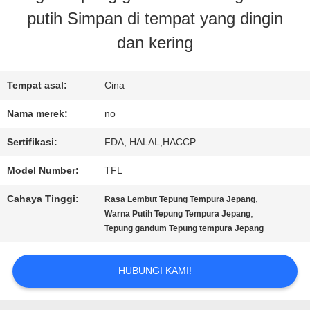
putih Simpan di tempat yang dingin
KONTROL
dan kering
KUALITAS
Tempat asal:
Cina
HUBUNGI
Nama merek:
no
KAMI
Sertifikasi:
FDA, HALAL,HACCP
Model Number:
TFL
BERITA
Cahaya Tinggi:
,
Rasa Lembut Tepung Tempura Jepang
,
Warna Putih Tepung Tempura Jepang
Tepung gandum Tepung tempura Jepang
KASUS
HUBUNGI KAMI!
MINTA