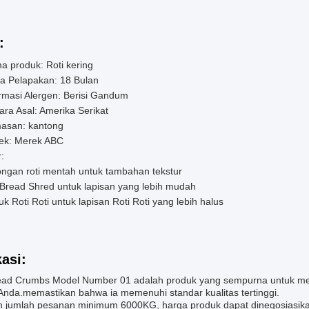
:
 produk: Roti kering
a Pelapakan: 18 Bulan
rmasi Alergen: Berisi Gandum
ra Asal: Amerika Serikat
asan: kantong
ek: Merek ABC
r:
ongan roti mentah untuk tambahan tekstur
 Bread Shred untuk lapisan yang lebih mudah
k Roti Roti untuk lapisan Roti Roti yang lebih halus
kasi:
ead Crumbs Model Number 01 adalah produk yang sempurna untuk me
 Anda.memastikan bahwa ia memenuhi standar kualitas tertinggi.
 jumlah pesanan minimum 6000KG, harga produk dapat dinegosiasikan