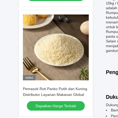
10kg /
adalah
Rumput
kebutu
menamb
untuk 
Rumput
pasta 
Selain 
menjad
gandum
Peng
video
Pemasok Roti Panko Putih dan Kuning
Distributor Layanan Makanan Global
Duku
Dukung
Dapatkan Harga Terbaik
Ban
Pen