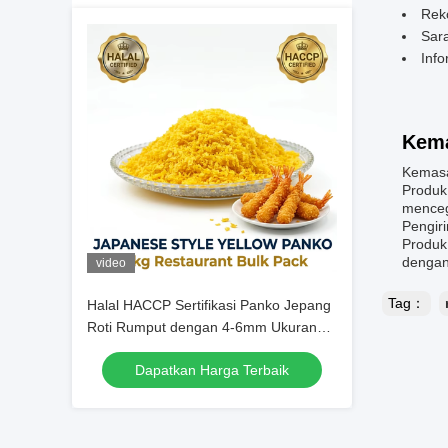
Rek
Sar
Info
Kema
Kemasa
Produk
menceg
Pengir
Produk
dengan
video
Tag：
Halal HACCP Sertifikasi Panko Jepang
Roti Rumput dengan 4-6mm Ukuran
untuk Low Oil Absorpsi dalam
Dapatkan Harga Terbaik
Makanan Goreng