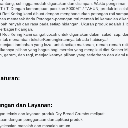
 kantong, sehingga mudah digunakan dan disimpan. Waktu pengiriman 1
 T / T. Dengan kemampuan pasokan 5000MT / TAHUN, produk ini selalu 
 Roti Kering kami dibuat dengan menghancurkan potongan roti sampa
han memasak Anda.Potongan-potongan roti mentah ini kemudian diker
ah renyah dan rasa pada setiap hidangan. Ukuran produk adalah 1 l
berbagai hidangan.
 Roti Kering kami sangat cocok untuk digunakan dalam salad, sup, da
untuk menambah teksturKemungkinannya tak ada habisnya!
menjadi tambahan yang lezat untuk setiap makanan, remah-remah roti k
ikannya pilihan yang bagus bagi mereka yang mengikuti diet Kosher.M
, garam, dan ragi, menjadikannya pilihan yang sederhana dan alami 
aturan:
ngan dan Layanan:
an teknis dan layanan produk Dry Bread Crumbs meliputi:
tuan dengan penggunaan dan aplikasi produk
yelesaian masalah dan masalah umum