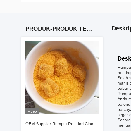
Deskri
PRODUK-PRODUK TERKAIT
Desk
Rumput
roti da
Salah s
manis 
bubur 
Rumput
Anda m
potong
percay
video
segar 
Secara
OEM Supplier Rumput Roti dari Cina.
mengap