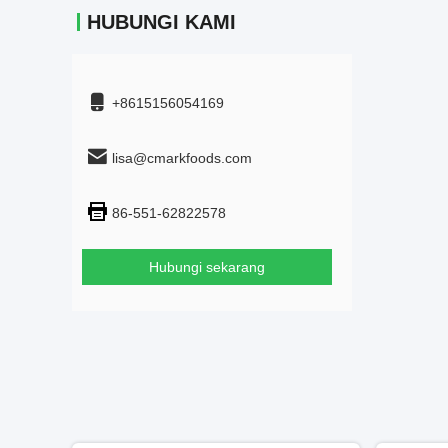
HUBUNGI KAMI
+8615156054169
lisa@cmarkfoods.com
86-551-62822578
Hubungi sekarang