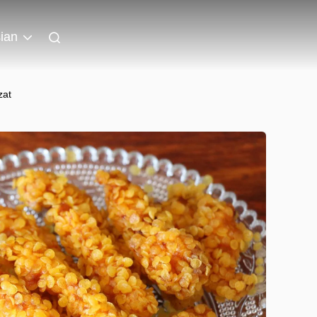
ian
zat