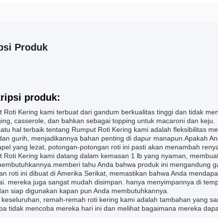
psi Produk
ripsi produk:
 Roti Kering kami terbuat dari gandum berkualitas tinggi dan tidak m
ging, casserole, dan bahkan sebagai topping untuk macaroni dan keju.
atu hal terbaik tentang Rumput Roti Kering kami adalah fleksibilitas
dan gurih, menjadikannya bahan penting di dapur manapun.Apakah An
apel yang lezat, potongan-potongan roti ini pasti akan menambah ren
 Roti Kering kami datang dalam kemasan 1 lb yang nyaman, membua
embutuhkannya.memberi tahu Anda bahwa produk ini mengandung 
an roti ini dibuat di Amerika Serikat, memastikan bahwa Anda mendapa
ai. mereka juga sangat mudah disimpan. hanya menyimpannya di tempa
dan siap digunakan kapan pun Anda membutuhkannya.
 keseluruhan, remah-remah roti kering kami adalah tambahan yang sang
a tidak mencoba mereka hari ini dan melihat bagaimana mereka dapa