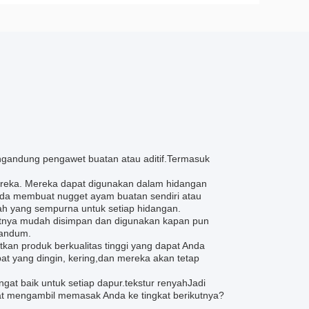
engandung pengawet buatan atau aditif.Termasuk
 mereka. Mereka dapat digunakan dalam hidangan
da membuat nugget ayam buatan sendiri atau
yah yang sempurna untuk setiap hidangan.
tnya mudah disimpan dan digunakan kapan pun
gandum.
tkan produk berkualitas tinggi yang dapat Anda
t yang dingin, kering,dan mereka akan tetap
at baik untuk setiap dapur.tekstur renyahJadi
t mengambil memasak Anda ke tingkat berikutnya?