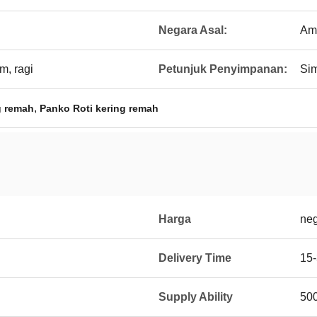
Negara Asal:
Ame
m, ragi
Petunjuk Penyimpanan:
Sim
,
g remah
Panko Roti kering remah
Harga
neg
Delivery Time
15-
Supply Ability
50