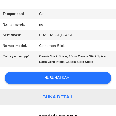
KONTROL
Tempat asal:
Cina
KUALITAS
Nama merek:
no
Sertifikasi:
FDA, HALAL,HACCP
HUBUNGI
Nomor model:
Cinnamon Stick
KAMI
Cahaya Tinggi:
,
,
Cassia Stick Spice
10cm Cassia Stick Spice
Rasa yang intens Cassia Stick Spice
BERITA
HUBUNGI KAMI!
KASUS
BUKA DETAIL
MINTA