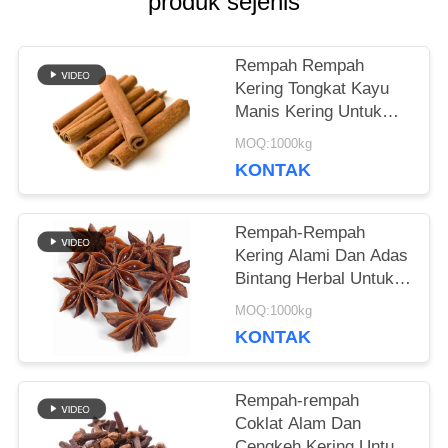
produk sejenis
KUTIPAN
Rempah Rempah
PETA
Kering Tongkat Kayu
Manis Kering Untuk
SITUS
Bumbu Makanan
MOQ:1000kg
Cassia 8cm
KONTAK
KEBIJAKAN
Rempah-Rempah
PRIBADI
Kering Alami Dan Adas
Bintang Herbal Untuk
Memasak Daging
MOQ:1000kg
KONTAK
Rempah-rempah
Coklat Alam Dan
Cengkeh Kering Untuk