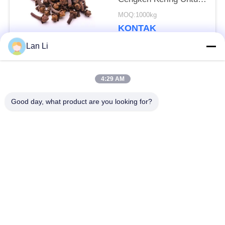
Memasak
MOQ:1000kg
KONTAK
Lan Li
Bad Request
Semua
4:29 AM
Good day, what product are you looking for?
Remah roti kering
Remah Roti Jepang
Roti Panko Gandum
Nori Rumput Laut
Utuh
Panggang
Serbuk Wasabi Murni
Keripik Wortel Kering
Bonito Flakes kering
Jamur Shiitake kering