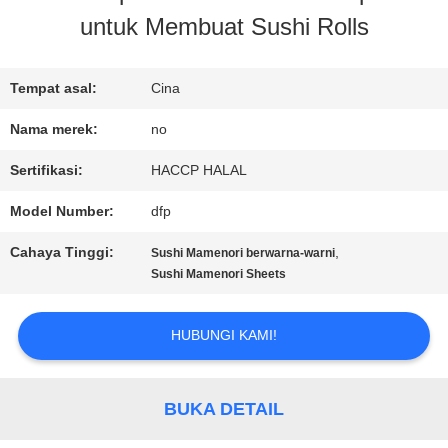
untuk Membuat Sushi Rolls
KONTROL
KUALITAS
Tempat asal:
Cina
Nama merek:
no
HUBUNGI
Sertifikasi:
HACCP HALAL
KAMI
Model Number:
dfp
Cahaya Tinggi:
,
Sushi Mamenori berwarna-warni
BERITA
Sushi Mamenori Sheets
HUBUNGI KAMI!
KASUS
BUKA DETAIL
MINTA