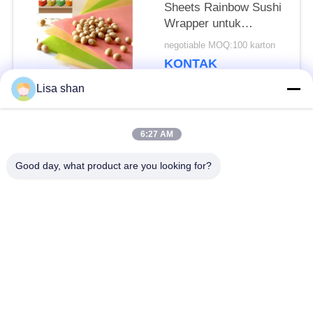
Sheets Rainbow Sushi
Wrapper untuk
Restoran
negotiable MOQ:100 karton
KONTAK
Lisa shan
Bad Request
Semua
6:27 AM
Good day, what product are you looking for?
Remah roti kering
Remah Roti Jepang
Roti Panko Gandum
Nori Rumput Laut
Utuh
Panggang
Serbuk Wasabi Murni
Keripik Wortel Kering