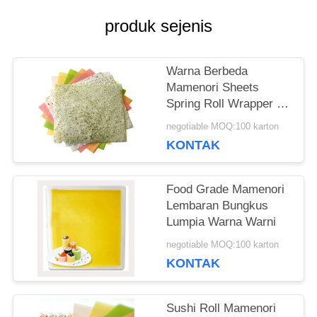
KUTIPAN
produk sejenis
PETA
Warna Berbeda
SITUS
Mamenori Sheets
Spring Roll Wrapper 20
Sheets Pack
negotiable MOQ:100 karton
KEBIJAKAN
KONTAK
PRIBADI
Food Grade Mamenori
Lembaran Bungkus
Lumpia Warna Warni
negotiable MOQ:100 karton
KONTAK
Sushi Roll Mamenori