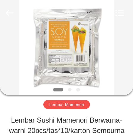
CHINA
MARK
FOODS
TRADING
CO.,LTD..
All
RUMAH
Rights
Reserved.
PRODUK
TENTANG
KAMI
Lembar Mamenori
TUR
Lembar Sushi Mamenori Berwarna-
PABRIK
warni 20pcs/tas*10/karton Sempurna