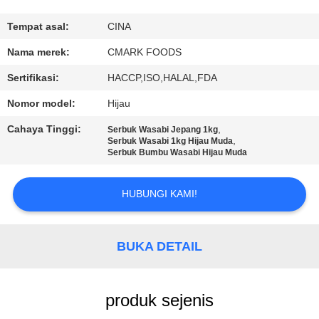
KUALITAS
Tempat asal:
CINA
HUBUNGI
Nama merek:
CMARK FOODS
KAMI
Sertifikasi:
HACCP,ISO,HALAL,FDA
Nomor model:
Hijau
BERITA
Cahaya Tinggi:
,
Serbuk Wasabi Jepang 1kg
,
Serbuk Wasabi 1kg Hijau Muda
Serbuk Bumbu Wasabi Hijau Muda
KASUS
HUBUNGI KAMI!
MINTA
KUTIPAN
BUKA DETAIL
PETA
SITUS
produk sejenis