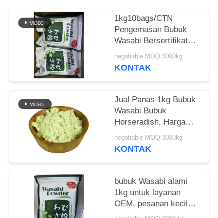
KEBIJAKAN
1kg10bags/CTN
Pengemasan Bubuk
PRIBADI
Wasabi Bersertifikat
Halal untuk Pengiriman
negotiable MOQ:3000kg
Laut
KONTAK
Jual Panas 1kg Bubuk
Wasabi Bubuk
Horseradish, Harga
Kompetitif
negotiable MOQ:3000kg
KONTAK
bubuk Wasabi alami
1kg untuk layanan
OEM, pesanan kecil
dapat diterima