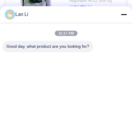
negotiable MOQ:3000 kg
KONTAK
Lan Li
Bad Request
Semua
11:17 AM
Good day, what product are you looking for?
Remah roti kering
Remah Roti Jepang
Roti Panko Gandum
Nori Rumput Laut
Utuh
Panggang
Serbuk Wasabi Murni
Keripik Wortel Kering
Bonito Flakes kering
Jamur Shiitake kering