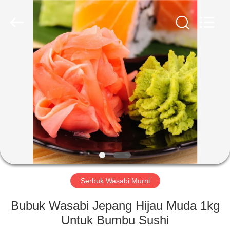
CHINA
MARK
FOODS
TRADING
CO.,LTD..
All
Rights
Reserved.
RUMAH
PRODUK
TENTANG
KAMI
TUR
PABRIK
Serbuk Wasabi Murni
Bubuk Wasabi Jepang Hijau Muda 1kg
KONTROL
Untuk Bumbu Sushi