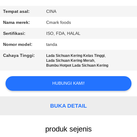
KUALITAS
Tempat asal:
CINA
HUBUNGI
Nama merek:
Cmark foods
KAMI
Sertifikasi:
ISO, FDA, HALAL
Nomor model:
tanda
BERITA
Cahaya Tinggi:
,
Lada Sichuan Kering Kelas Tinggi
,
Lada Sichuan Kering Merah
Bumbu Hotpot Lada Sichuan Kering
KASUS
HUBUNGI KAMI!
MINTA
KUTIPAN
BUKA DETAIL
PETA
SITUS
produk sejenis