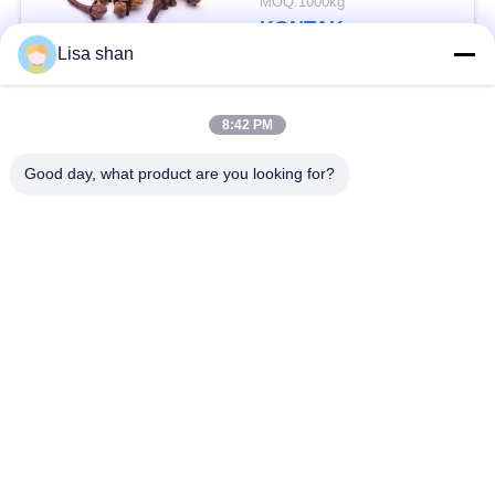
MOQ:1000kg
KONTAK
Lisa shan
Bad Request
Semua
8:42 PM
Good day, what product are you looking for?
Remah roti kering
Remah Roti Jepang
Roti Panko Gandum
Nori Rumput Laut
Utuh
Panggang
Serbuk Wasabi Murni
Keripik Wortel Kering
Bonito Flakes kering
Jamur Shiitake kering