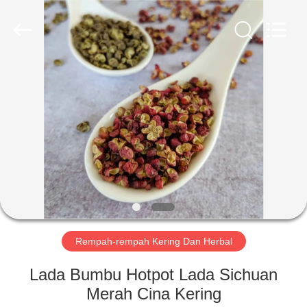
CHINA
MARK
FOODS
TRADING
CO.,LTD..
All
Rights
Reserved.
RUMAH
PRODUK
TENTANG
KAMI
TUR
PABRIK
Rempah-rempah Kering Dan Herbal
Lada Bumbu Hotpot Lada Sichuan
KONTROL
Merah Cina Kering