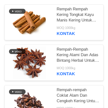
KEBIJAKAN
Rempah Rempah
Kering Tongkat Kayu
PRIBADI
Manis Kering Untuk
Bumbu Makanan
MOQ:1000kg
Cassia 8cm
KONTAK
Rempah-Rempah
Kering Alami Dan Adas
Bintang Herbal Untuk
Memasak Daging
MOQ:1000kg
KONTAK
Rempah-rempah
Coklat Alam Dan
Cengkeh Kering Untuk
Memasak