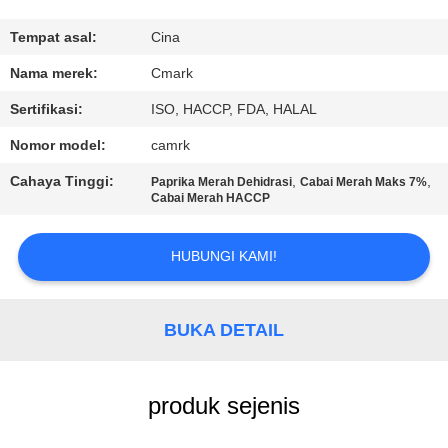
KUALITAS
Tempat asal:
Cina
HUBUNGI
Nama merek:
Cmark
KAMI
Sertifikasi:
ISO, HACCP, FDA, HALAL
Nomor model:
camrk
BERITA
Cahaya Tinggi:
,
,
Paprika Merah Dehidrasi
Cabai Merah Maks 7%
Cabai Merah HACCP
KASUS
HUBUNGI KAMI!
MINTA
KUTIPAN
BUKA DETAIL
PETA
produk sejenis
SITUS