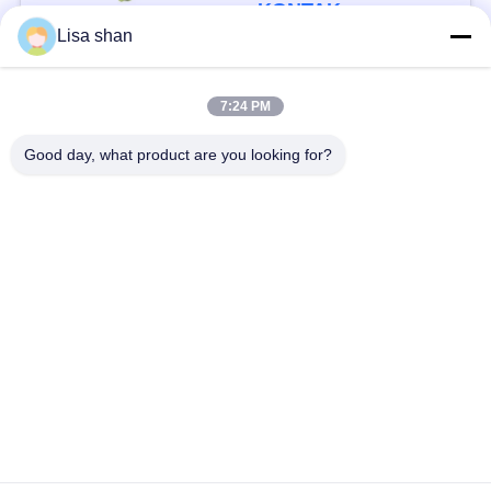
Aditif Max 7%
KONTAK
Kelembaban Karton
Lisa shan
Kemasan Kualitas
Tinggi
Bad Request
Semua
7:24 PM
Good day, what product are you looking for?
Remah roti kering
Remah Roti Jepang
Roti Panko Gandum
Nori Rumput Laut
Utuh
Panggang
Serbuk Wasabi Murni
Keripik Wortel Kering
Bonito Flakes kering
Jamur Shiitake kering