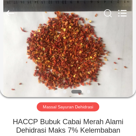
CHINA
MARK
FOODS
TRADING
CO.,LTD..
All
Rights
Reserved.
RUMAH
PRODUK
TENTANG
KAMI
TUR
PABRIK
Massal Sayuran Dehidrasi
HACCP Bubuk Cabai Merah Alami
KONTROL
Dehidrasi Maks 7% Kelembaban