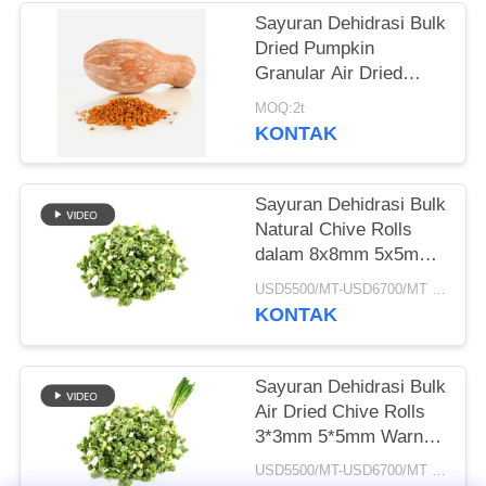
Sayuran Dehidrasi Bulk
KEBIJAKAN
Dried Pumpkin
PRIBADI
Granular Air Dried
Style
MOQ:2t
KONTAK
Sayuran Dehidrasi Bulk
Natural Chive Rolls
dalam 8x8mm 5x5mm
3x3mm Ukuran Tidak
USD5500/MT-USD6700/MT MOQ:2mt
Ada Aditif Pemasok
KONTAK
Sayuran Dehidrasi Bulk
Air Dried Chive Rolls
3*3mm 5*5mm Warna
Alami Rasa Tidak Ada
USD5500/MT-USD6700/MT MOQ:2mt