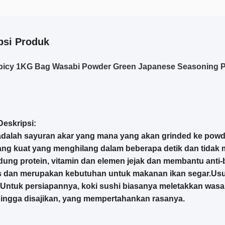
psi Produk
Spicy 1KG Bag Wasabi Powder Green Japanese Seasoning 
Deskripsi:
adalah sayuran akar
yang mana yang akan
gr
inde
d ke p
owd
ng kuat yang menghilang dalam beberapa detik dan tidak 
ng protein, vitamin dan elemen jejak dan membantu anti
s dan merupakan kebutuhan untuk makanan ikan segar.
U
su
Untuk persiapannya, koki sushi biasanya meletakkan wasab
ingga disajikan
, yang
mempertahankan rasanya.