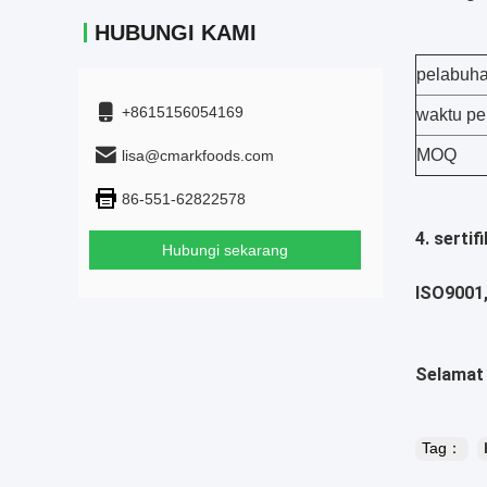
HUBUNGI KAMI
pelabuh
+8615156054169
waktu pe
MOQ
lisa@cmarkfoods.com
86-551-62822578
4. sertif
Hubungi sekarang
ISO9001
Selamat 
Tag：