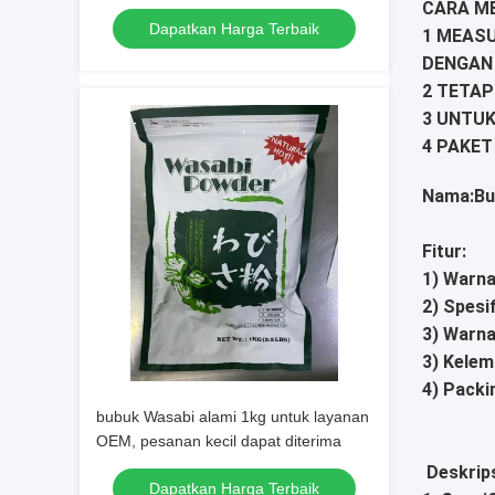
CARA M
Dapatkan Harga Terbaik
1 MEASU
DENGAN 
2 TETAP
3 UNTUK
4 PAKET
Nama:
Bu
Fitur:
1) Warna
2) Spesi
3) Warna
3) Kele
4) Packi
bubuk Wasabi alami 1kg untuk layanan
OEM, pesanan kecil dapat diterima
Deskrips
Dapatkan Harga Terbaik