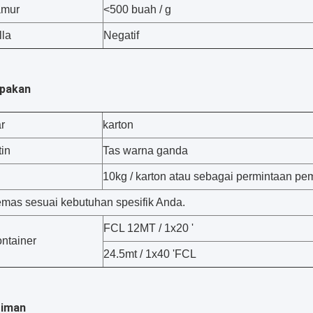
amur
<500 buah / g
la
Negatif
epakan
r
karton
tin
Tas warna ganda
10kg / karton atau sebagai permintaan pe
emas sesuai kebutuhan spesifik Anda.
FCL 12MT / 1x20 '
ntainer
24.5mt / 1x40 'FCL
riman