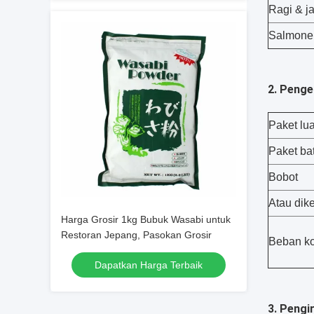
Ragi & j
Salmonel
2. Peng
Paket lua
Paket ba
Bobot
Atau dik
Harga Grosir 1kg Bubuk Wasabi untuk
Restoran Jepang, Pasokan Grosir
Beban ko
Dapatkan Harga Terbaik
3. Pengi