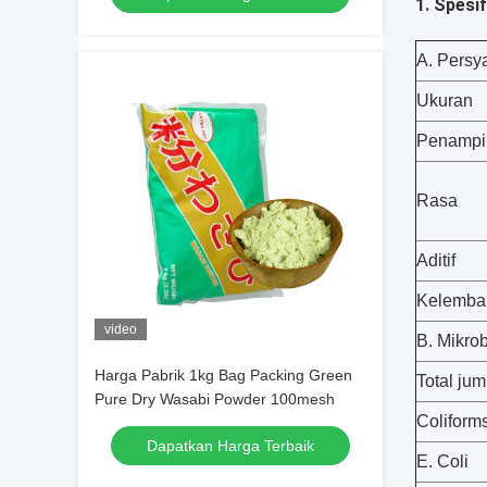
1. Spesif
A. Persya
Ukuran
Penampi
Rasa
Aditif
Kelemba
video
B. Mikrob
Harga Pabrik 1kg Bag Packing Green
Total jum
Pure Dry Wasabi Powder 100mesh
Coliform
Dapatkan Harga Terbaik
E. Coli