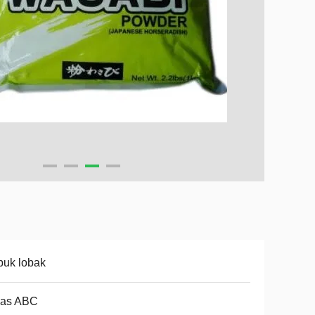
buk lobak
las ABC