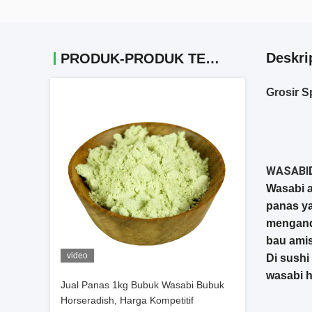
Deskri
PRODUK-PRODUK TERKAIT
Grosir 
WASABI
Wasabi 
panas ya
mengandu
bau ami
video
Di sushi
wasabi h
Jual Panas 1kg Bubuk Wasabi Bubuk
Horseradish, Harga Kompetitif