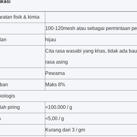
ikasi
ratan fisik & kimia
100-120mesh atau sebagai permintaan pe
lan
hijau
Cita rasa wasabi yang khas, tidak ada bau
rasa asing
Pewarna
ban
Maks 8%
iologis
lah piring
<100.000 / g
s
<5,00 / g
Kurang dari 3 / gm