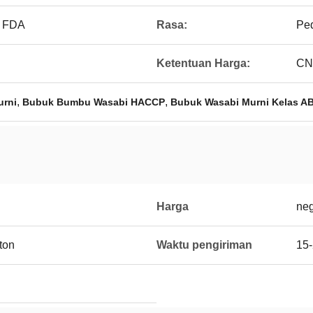
, FDA
Rasa:
Pe
Ketentuan Harga:
CN
,
,
urni
Bubuk Bumbu Wasabi HACCP
Bubuk Wasabi Murni Kelas A
Harga
neg
ton
Waktu pengiriman
15-