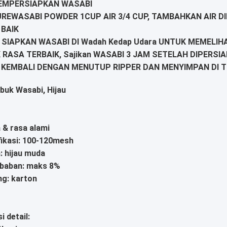
EMPERSIAPKAN WASABI
REWASABI POWDER 1CUP AIR 3/4 CUP, TAMBAHKAN AIR 
BAIK
 SIAPKAN WASABI DI Wadah Kedap Udara UNTUK MEMELI
 RASA TERBAIK, Sajikan WASABI 3 JAM SETELAH DIPERSI
 KEMBALI DENGAN MENUTUP RIPPER DAN MENYIMPAN DI T
buk Wasabi, Hijau
 & rasa alami
fikasi: 100-120mesh
: hijau muda
mbaban: maks 8%
ng: karton
i detail: