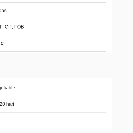
das
F, CIF, FOB
BC
otiable
20 hari