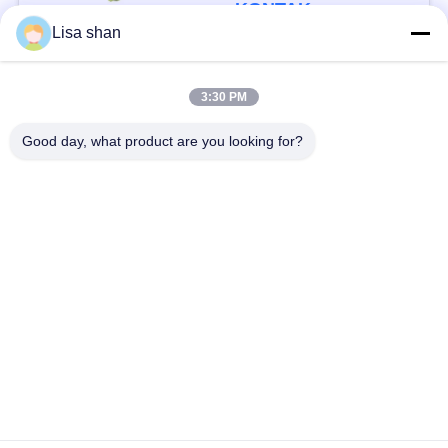
Aditif Max 7%
KONTAK
Kelembaban Karton
Lisa shan
Kemasan Kualitas
Tinggi
Bad Request
Semua
3:30 PM
Good day, what product are you looking for?
Remah roti kering
Remah Roti Jepang
Roti Panko Gandum
Nori Rumput Laut
Utuh
Panggang
Serbuk Wasabi Murni
Keripik Wortel Kering
Bonito Flakes kering
Jamur Shiitake kering