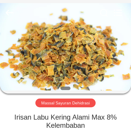
CHINA
MARK
FOODS
TRADING
CO.,LTD..
All
Rights
Reserved.
RUMAH
PRODUK
TENTANG
KAMI
TUR
PABRIK
Massal Sayuran Dehidrasi
Irisan Labu Kering Alami Max 8%
KONTROL
Kelembaban