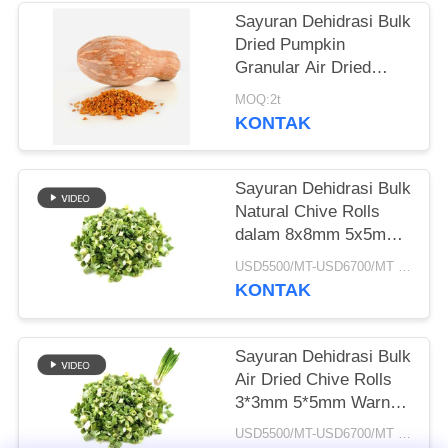
Sayuran Dehidrasi Bulk
KEBIJAKAN
Dried Pumpkin
PRIBADI
Granular Air Dried
Style
MOQ:2t
KONTAK
Sayuran Dehidrasi Bulk
Natural Chive Rolls
dalam 8x8mm 5x5mm
3x3mm Ukuran Tidak
USD5500/MT-USD6700/MT MOQ:2mt
Ada Aditif Pemasok
KONTAK
Sayuran Dehidrasi Bulk
Air Dried Chive Rolls
3*3mm 5*5mm Warna
Alami Rasa Tidak Ada
USD5500/MT-USD6700/MT MOQ:2mt