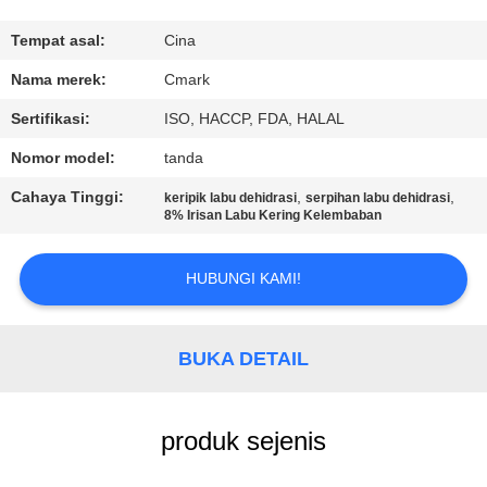
KUALITAS
Tempat asal:
Cina
HUBUNGI
Nama merek:
Cmark
KAMI
Sertifikasi:
ISO, HACCP, FDA, HALAL
Nomor model:
tanda
BERITA
Cahaya Tinggi:
,
,
keripik labu dehidrasi
serpihan labu dehidrasi
8% Irisan Labu Kering Kelembaban
KASUS
HUBUNGI KAMI!
MINTA
KUTIPAN
BUKA DETAIL
PETA
produk sejenis
SITUS