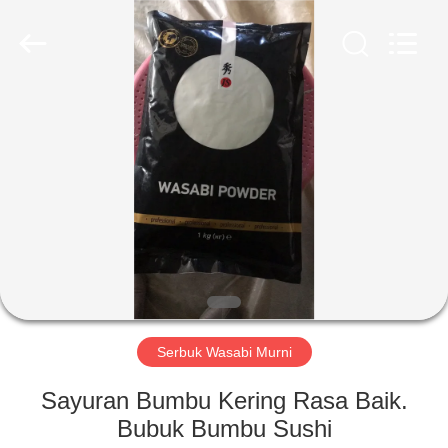
CHINA
MARK
FOODS
TRADING
CO.,LTD..
All
Rights
Reserved.
RUMAH
PRODUK
TENTANG
KAMI
TUR
PABRIK
Serbuk Wasabi Murni
Sayuran Bumbu Kering Rasa Baik.
KONTROL
Bubuk Bumbu Sushi