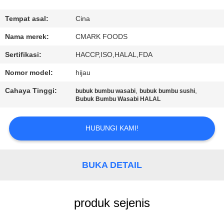
KUALITAS
Tempat asal:
Cina
HUBUNGI
Nama merek:
CMARK FOODS
KAMI
Sertifikasi:
HACCP,ISO,HALAL,FDA
Nomor model:
hijau
BERITA
Cahaya Tinggi:
,
,
bubuk bumbu wasabi
bubuk bumbu sushi
Bubuk Bumbu Wasabi HALAL
KASUS
HUBUNGI KAMI!
MINTA
KUTIPAN
BUKA DETAIL
PETA
produk sejenis
SITUS