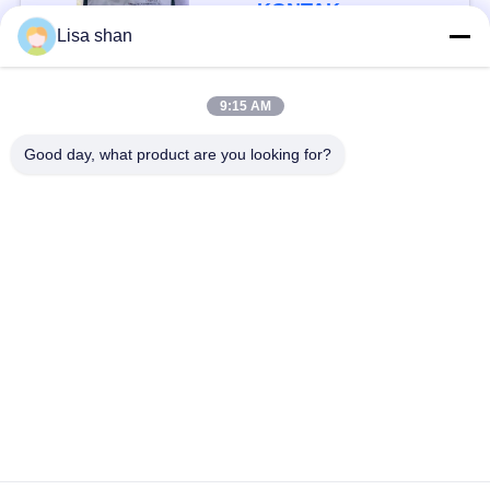
KONTAK
Lisa shan
Bad Request
Semua
9:15 AM
Good day, what product are you looking for?
Remah roti kering
Remah Roti Jepang
Roti Panko Gandum
Nori Rumput Laut
Utuh
Panggang
Serbuk Wasabi Murni
Keripik Wortel Kering
Bonito Flakes kering
Jamur Shiitake kering