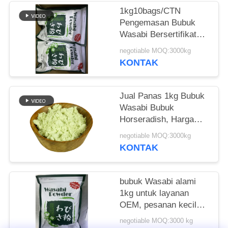
1kg10bags/CTN
KEBIJAKAN
Pengemasan Bubuk
PRIBADI
Wasabi Bersertifikat
Halal untuk Pengiriman
negotiable MOQ:3000kg
Laut
KONTAK
Jual Panas 1kg Bubuk
Wasabi Bubuk
Horseradish, Harga
Kompetitif
negotiable MOQ:3000kg
KONTAK
bubuk Wasabi alami
1kg untuk layanan
OEM, pesanan kecil
dapat diterima
negotiable MOQ:3000 kg