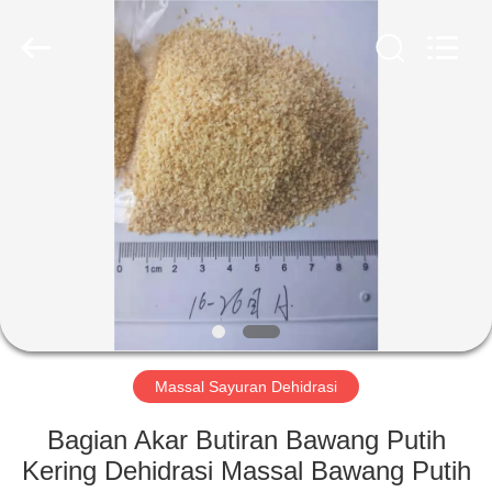
CHINA
MARK
FOODS
TRADING
CO.,LTD..
All
Rights
Reserved.
RUMAH
PRODUK
TENTANG
KAMI
TUR
PABRIK
Massal Sayuran Dehidrasi
Bagian Akar Butiran Bawang Putih
KONTROL
Kering Dehidrasi Massal Bawang Putih