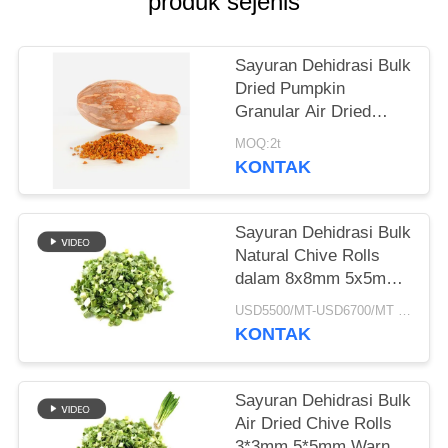
produk sejenis
KEBIJAKAN
PRIBADI
Sayuran Dehidrasi Bulk
Dried Pumpkin
Granular Air Dried
Style
MOQ:2t
KONTAK
Sayuran Dehidrasi Bulk
Natural Chive Rolls
dalam 8x8mm 5x5mm
3x3mm Ukuran Tidak
USD5500/MT-USD6700/MT MOQ:2mt
Ada Aditif Pemasok
KONTAK
Sayuran Dehidrasi Bulk
Air Dried Chive Rolls
3*3mm 5*5mm Warna