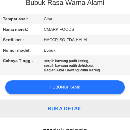
KUALITAS
Bubuk Rasa Warna Alami
HUBUNGI
Tempat asal:
Cina
KAMI
Nama merek:
CMARK FOODS
Sertifikasi:
HACCP,ISO,FDA,HALAL
BERITA
Nomor model:
Bubuk
Cahaya Tinggi:
,
serpih bawang putih kering
KASUS
,
serpih bawang putih dehidrasi
Bagian Akar Bawang Putih Kering
MINTA
HUBUNGI KAMI!
KUTIPAN
BUKA DETAIL
PETA
SITUS