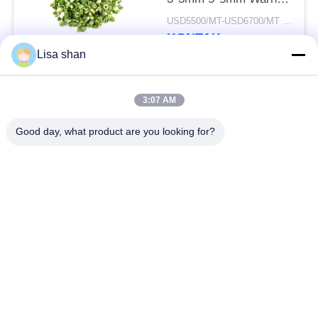
Alami Rasa Tidak Ada
USD5500/MT-USD6700/MT MOQ:2mt
Aditif Max 7%
KONTAK
Kelembaban Karton
Lisa shan
Kemasan Kualitas
Tinggi
Bad Request
Semua
3:07 AM
Good day, what product are you looking for?
Remah roti kering
Remah Roti Jepang
Roti Panko Gandum
Nori Rumput Laut
Utuh
Panggang
Serbuk Wasabi Murni
Keripik Wortel Kering
Bonito Flakes kering
Jamur Shiitake kering