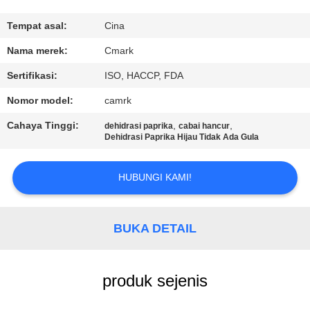
KUALITAS
Tempat asal:
Cina
HUBUNGI
Nama merek:
Cmark
KAMI
Sertifikasi:
ISO, HACCP, FDA
Nomor model:
camrk
BERITA
Cahaya Tinggi:
,
,
dehidrasi paprika
cabai hancur
Dehidrasi Paprika Hijau Tidak Ada Gula
KASUS
HUBUNGI KAMI!
MINTA
KUTIPAN
BUKA DETAIL
PETA
produk sejenis
SITUS