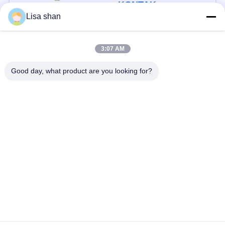
Aditif Max 7%
KONTAK
Kelembaban Karton
Lisa shan
Kemasan Kualitas
Tinggi
Bad Request
Semua
3:07 AM
Good day, what product are you looking for?
Remah roti kering
Remah Roti Jepang
Roti Panko Gandum
Nori Rumput Laut
Utuh
Panggang
Serbuk Wasabi Murni
Keripik Wortel Kering
Bonito Flakes kering
Jamur Shiitake kering