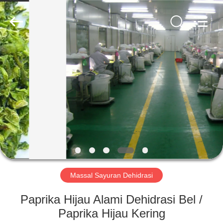
CHINA
MARK
FOODS
TRADING
CO.,LTD..
All
Rights
Reserved.
RUMAH
PRODUK
TENTANG
KAMI
TUR
PABRIK
Massal Sayuran Dehidrasi
Paprika Hijau Alami Dehidrasi Bel /
KONTROL
Paprika Hijau Kering