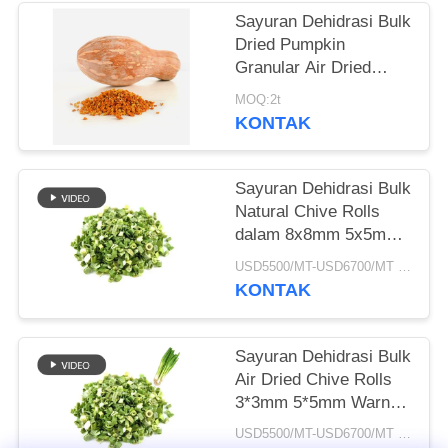
Sayuran Dehidrasi Bulk
KEBIJAKAN
Dried Pumpkin
PRIBADI
Granular Air Dried
Style
MOQ:2t
KONTAK
Sayuran Dehidrasi Bulk
Natural Chive Rolls
dalam 8x8mm 5x5mm
3x3mm Ukuran Tidak
USD5500/MT-USD6700/MT MOQ:2mt
Ada Aditif Pemasok
KONTAK
Sayuran Dehidrasi Bulk
Air Dried Chive Rolls
3*3mm 5*5mm Warna
Alami Rasa Tidak Ada
USD5500/MT-USD6700/MT MOQ:2mt