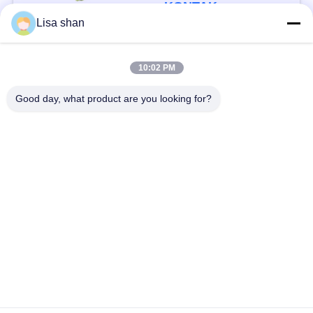
Aditif Max 7%
KONTAK
Kelembaban Karton
Lisa shan
Kemasan Kualitas
Tinggi
Bad Request
Semua
10:02 PM
Good day, what product are you looking for?
Remah roti kering
Remah Roti Jepang
Roti Panko Gandum
Nori Rumput Laut
Utuh
Panggang
Serbuk Wasabi Murni
Keripik Wortel Kering
Bonito Flakes kering
Jamur Shiitake kering