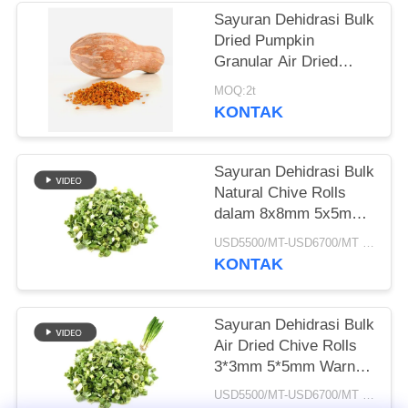
Sayuran Dehidrasi Bulk
KEBIJAKAN
Dried Pumpkin
PRIBADI
Granular Air Dried
Style
MOQ:2t
KONTAK
Sayuran Dehidrasi Bulk
Natural Chive Rolls
dalam 8x8mm 5x5mm
3x3mm Ukuran Tidak
USD5500/MT-USD6700/MT MOQ:2mt
Ada Aditif Pemasok
KONTAK
Sayuran Dehidrasi Bulk
Air Dried Chive Rolls
3*3mm 5*5mm Warna
Alami Rasa Tidak Ada
USD5500/MT-USD6700/MT MOQ:2mt