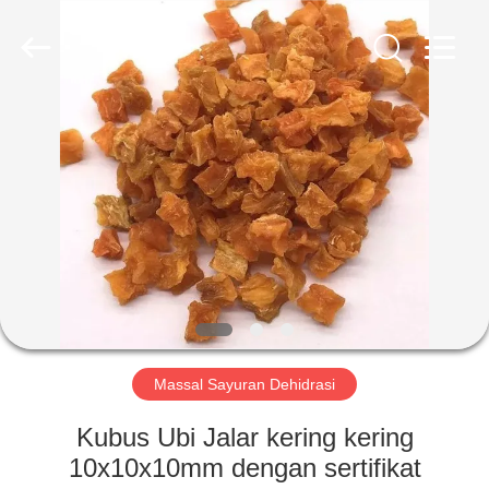
CHINA
MARK
FOODS
TRADING
CO.,LTD..
All
Rights
Reserved.
RUMAH
PRODUK
TENTANG
KAMI
TUR
PABRIK
Massal Sayuran Dehidrasi
Kubus Ubi Jalar kering kering
KONTROL
10x10x10mm dengan sertifikat