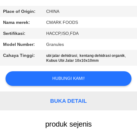
KUALITAS
Place of Origin:
CHINA
HUBUNGI
Nama merek:
CMARK FOODS
KAMI
Sertifikasi:
HACCP,ISO,FDA
Model Number:
Granules
BERITA
Cahaya Tinggi:
,
,
ubi jalar dehidrasi
kentang dehidrasi organik
Kubus Ubi Jalar 10x10x10mm
KASUS
HUBUNGI KAMI!
MINTA
KUTIPAN
BUKA DETAIL
PETA
produk sejenis
SITUS