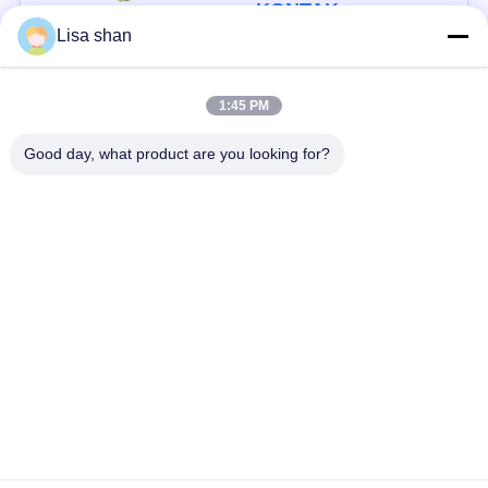
Aditif Max 7%
KONTAK
Kelembaban Karton
Lisa shan
Kemasan Kualitas
Tinggi
Bad Request
Semua
1:45 PM
Good day, what product are you looking for?
Remah roti kering
Remah Roti Jepang
Roti Panko Gandum
Nori Rumput Laut
Utuh
Panggang
Serbuk Wasabi Murni
Keripik Wortel Kering
Bonito Flakes kering
Jamur Shiitake kering