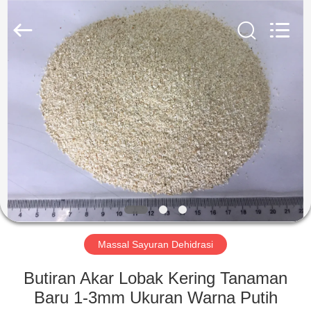
CHINA
MARK
FOODS
TRADING
CO.,LTD..
All
Rights
Reserved.
RUMAH
PRODUK
TENTANG
KAMI
TUR
PABRIK
Massal Sayuran Dehidrasi
Butiran Akar Lobak Kering Tanaman
KONTROL
Baru 1-3mm Ukuran Warna Putih