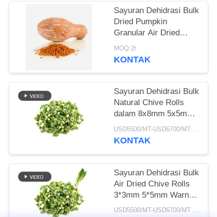
Sayuran Dehidrasi Bulk
KEBIJAKAN
Dried Pumpkin
PRIBADI
Granular Air Dried
Style
MOQ:2t
KONTAK
Sayuran Dehidrasi Bulk
Natural Chive Rolls
dalam 8x8mm 5x5mm
3x3mm Ukuran Tidak
USD5500/MT-USD6700/MT MOQ:2mt
Ada Aditif Pemasok
KONTAK
Sayuran Dehidrasi Bulk
Air Dried Chive Rolls
3*3mm 5*5mm Warna
Alami Rasa Tidak Ada
USD5500/MT-USD6700/MT MOQ:2mt