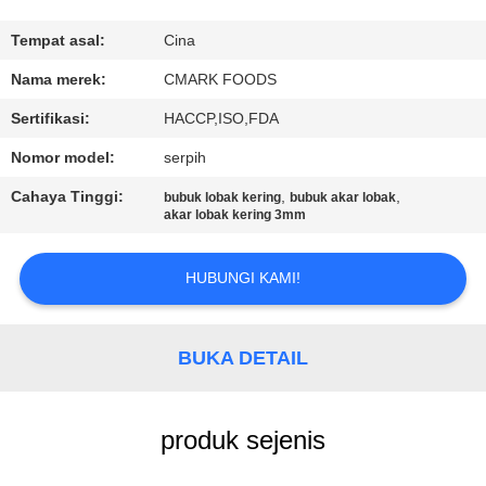
KUALITAS
Tempat asal:
Cina
HUBUNGI
Nama merek:
CMARK FOODS
KAMI
Sertifikasi:
HACCP,ISO,FDA
Nomor model:
serpih
BERITA
Cahaya Tinggi:
,
,
bubuk lobak kering
bubuk akar lobak
akar lobak kering 3mm
KASUS
HUBUNGI KAMI!
MINTA
KUTIPAN
BUKA DETAIL
PETA
produk sejenis
SITUS