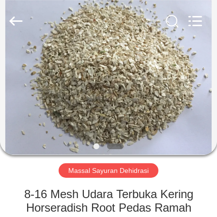
CHINA
MARK
FOODS
TRADING
CO.,LTD..
All
Rights
Reserved.
RUMAH
PRODUK
TENTANG
KAMI
TUR
PABRIK
Massal Sayuran Dehidrasi
8-16 Mesh Udara Terbuka Kering
KONTROL
Horseradish Root Pedas Ramah