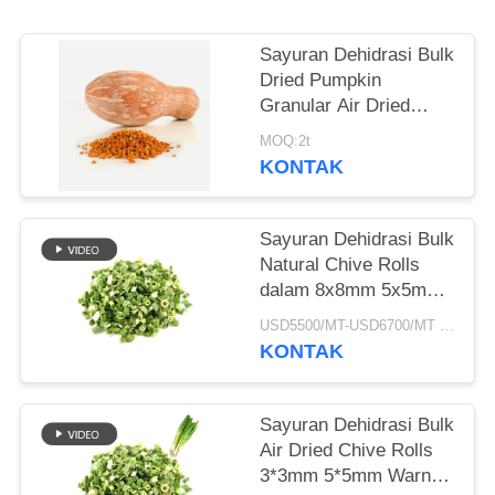
KEBIJAKAN
Sayuran Dehidrasi Bulk
PRIBADI
Dried Pumpkin
Granular Air Dried
Style
MOQ:2t
KONTAK
Sayuran Dehidrasi Bulk
Natural Chive Rolls
dalam 8x8mm 5x5mm
3x3mm Ukuran Tidak
USD5500/MT-USD6700/MT MOQ:2mt
Ada Aditif Pemasok
KONTAK
Sayuran Dehidrasi Bulk
Air Dried Chive Rolls
3*3mm 5*5mm Warna