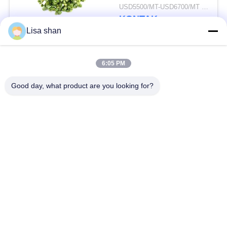
Alami Rasa Tidak Ada
USD5500/MT-USD6700/MT MOQ:2mt
Aditif Max 7%
KONTAK
Kelembaban Karton
Lisa shan
Kemasan Kualitas
Tinggi
Bad Request
Semua
6:05 PM
Good day, what product are you looking for?
Remah roti kering
Remah Roti Jepang
Roti Panko Gandum
Nori Rumput Laut
Utuh
Panggang
Serbuk Wasabi Murni
Keripik Wortel Kering
Bonito Flakes kering
Jamur Shiitake kering