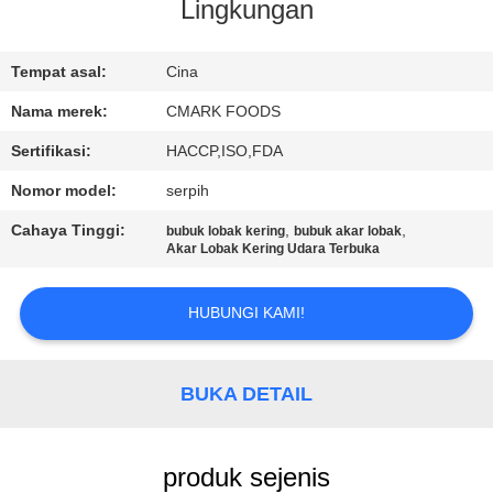
KUALITAS
Lingkungan
HUBUNGI
Tempat asal:
Cina
KAMI
Nama merek:
CMARK FOODS
Sertifikasi:
HACCP,ISO,FDA
BERITA
Nomor model:
serpih
Cahaya Tinggi:
,
,
bubuk lobak kering
bubuk akar lobak
KASUS
Akar Lobak Kering Udara Terbuka
HUBUNGI KAMI!
MINTA
KUTIPAN
BUKA DETAIL
PETA
SITUS
produk sejenis