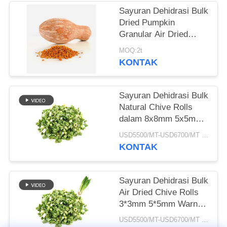
Sayuran Dehidrasi Bulk
KEBIJAKAN
Dried Pumpkin
PRIBADI
Granular Air Dried
Style
MOQ:2t
KONTAK
Sayuran Dehidrasi Bulk
Natural Chive Rolls
dalam 8x8mm 5x5mm
3x3mm Ukuran Tidak
USD5500/MT-USD6700/MT MOQ:2mt
Ada Aditif Pemasok
KONTAK
Sayuran Dehidrasi Bulk
Air Dried Chive Rolls
3*3mm 5*5mm Warna
Alami Rasa Tidak Ada
USD5500/MT-USD6700/MT MOQ:2mt