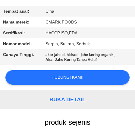
KUALITAS
Tempat asal:
Cina
HUBUNGI
Nama merek:
CMARK FOODS
KAMI
Sertifikasi:
HACCP,ISO,FDA
Nomor model:
Serpih, Butiran, Serbuk
BERITA
Cahaya Tinggi:
,
,
akar jahe dehidrasi
jahe kering organik
Akar Jahe Kering Tanpa Aditif
KASUS
HUBUNGI KAMI!
MINTA
KUTIPAN
BUKA DETAIL
PETA
produk sejenis
SITUS