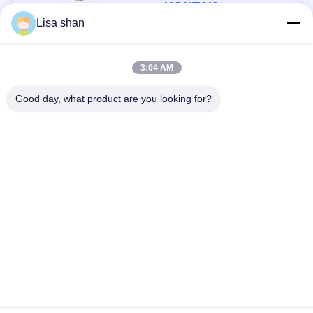
Aditif Max 7%
KONTAK
Kelembaban Karton
Lisa shan
Kemasan Kualitas
Tinggi
Bad Request
Semua
3:04 AM
Good day, what product are you looking for?
Remah roti kering
Remah Roti Jepang
Roti Panko Gandum
Nori Rumput Laut
Utuh
Panggang
Serbuk Wasabi Murni
Keripik Wortel Kering
Bonito Flakes kering
Jamur Shiitake kering