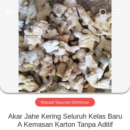
CHINA
MARK
FOODS
TRADING
CO.,LTD..
All
Rights
Reserved.
RUMAH
PRODUK
TENTANG
KAMI
TUR
PABRIK
Massal Sayuran Dehidrasi
Akar Jahe Kering Seluruh Kelas Baru
KONTROL
A Kemasan Karton Tanpa Aditif