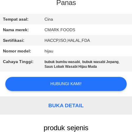
KUALITAS
Panas
HUBUNGI
Tempat asal:
Cina
KAMI
Nama merek:
CMARK FOODS
Sertifikasi:
HACCP,ISO,HALAL,FDA
BERITA
Nomor model:
hijau
Cahaya Tinggi:
,
,
bubuk bumbu wasabi
bubuk wasabi Jepang
KASUS
Saus Lobak Wasabi Hijau Muda
HUBUNGI KAMI!
MINTA
KUTIPAN
BUKA DETAIL
PETA
SITUS
produk sejenis