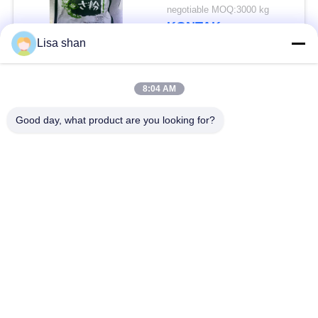
dapat diterima
negotiable MOQ:3000 kg
KONTAK
Lisa shan
Bad Request
Semua
8:04 AM
Good day, what product are you looking for?
Remah roti kering
Remah Roti Jepang
Roti Panko Gandum
Nori Rumput Laut
Utuh
Panggang
Serbuk Wasabi Murni
Keripik Wortel Kering
Bonito Flakes kering
Jamur Shiitake kering