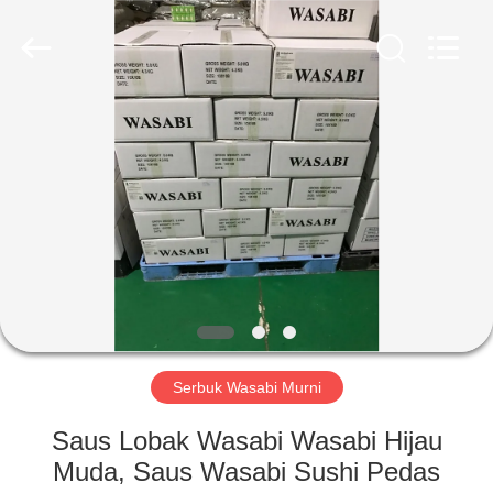
CHINA
MARK
FOODS
TRADING
CO.,LTD..
All
Rights
Reserved.
RUMAH
PRODUK
TENTANG
KAMI
TUR
PABRIK
Serbuk Wasabi Murni
Saus Lobak Wasabi Wasabi Hijau
KONTROL
Muda, Saus Wasabi Sushi Pedas