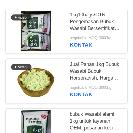
KEBIJAKAN
1kg10bags/CTN
PRIBADI
Pengemasan Bubuk
Wasabi Bersertifikat
Halal untuk Pengiriman
negotiable MOQ:3000kg
Laut
KONTAK
Jual Panas 1kg Bubuk
Wasabi Bubuk
Horseradish, Harga
Kompetitif
negotiable MOQ:3000kg
KONTAK
bubuk Wasabi alami
1kg untuk layanan
OEM, pesanan kecil