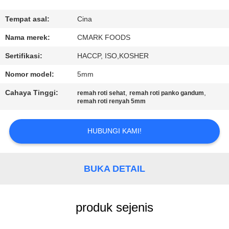
KUALITAS
Tempat asal:
Cina
HUBUNGI
Nama merek:
CMARK FOODS
KAMI
Sertifikasi:
HACCP, ISO,KOSHER
Nomor model:
5mm
BERITA
Cahaya Tinggi:
,
,
remah roti sehat
remah roti panko gandum
remah roti renyah 5mm
KASUS
HUBUNGI KAMI!
MINTA
KUTIPAN
BUKA DETAIL
PETA
produk sejenis
SITUS