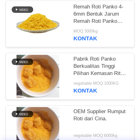
Remah Roti Panko 4-
KEBIJAKAN
6mm Bentuk Jarum
PRIBADI
Remah Roti Panko
Kuning
MOQ:3000kg
KONTAK
Pabrik Roti Panko
Berkualitas Tinggi
Pilihan Kemasan Ritel
dan Grosir
negotiable MOQ:1000KG
KONTAK
OEM Supplier Rumput
Roti dari Cina.
negotiable MOQ:6000kg