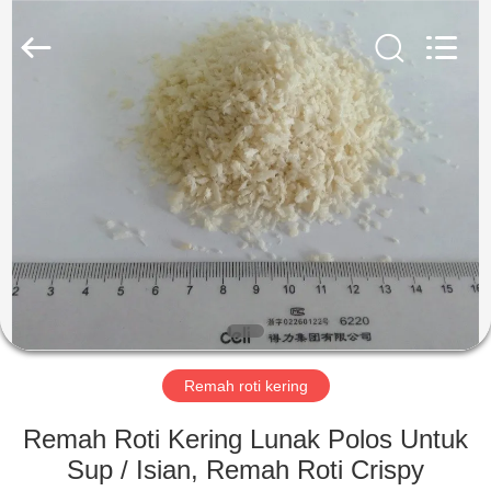
CHINA
MARK
FOODS
TRADING
CO.,LTD..
All
Rights
Reserved.
RUMAH
PRODUK
TENTANG
KAMI
TUR
PABRIK
Remah roti kering
Remah Roti Kering Lunak Polos Untuk
KONTROL
Sup / Isian, Remah Roti Crispy