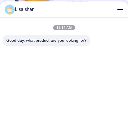
KONTAK
Lisa shan
Bad Request
Semua
11:14 AM
Good day, what product are you looking for?
Remah roti kering
Remah Roti Jepang
Roti Panko Gandum
Nori Rumput Laut
Utuh
Panggang
Serbuk Wasabi Murni
Keripik Wortel Kering
Bonito Flakes kering
Jamur Shiitake kering