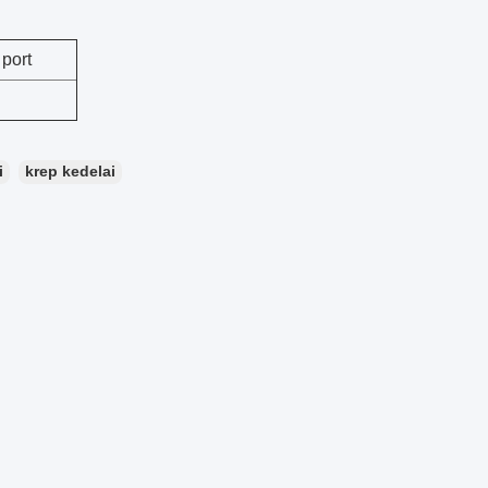
port
i
krep kedelai