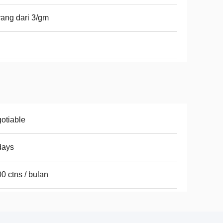
ang dari 3/gm
otiable
days
0 ctns / bulan