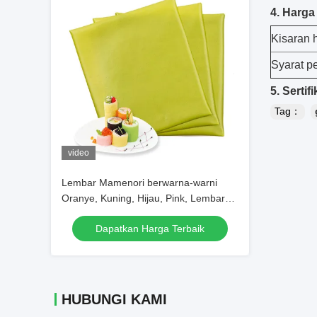
4. Harga
Kisaran 
Syarat p
5. Sertifi
Tag：
video
Lembar Mamenori berwarna-warni
Oranye, Kuning, Hijau, Pink, Lembar
Crep Kedelai Untuk Sushi Rolling
Dapatkan Harga Terbaik
HUBUNGI KAMI