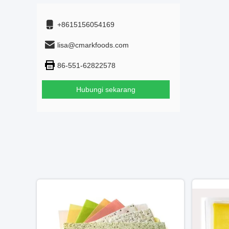
+8615156054169
lisa@cmarkfoods.com
86-551-62822578
Hubungi sekarang