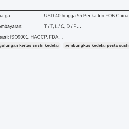
harga:
USD 40 hingga 55 Per karton FOB China 
embayaran:
T / T, L / C, D / P…
kasi:
ISO9001, HACCP, FDA ...
gulungan kertas sushi kedelai
pembungkus kedelai pesta sush