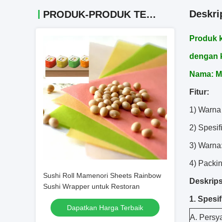
Deskri
PRODUK-PRODUK TERKAIT
Produk k
dengan k
Nama:
M
Fitur:
1) Warna
2) Spesif
3) Warna
4) Packin
Sushi Roll Mamenori Sheets Rainbow
Deskripsi
Sushi Wrapper untuk Restoran
1. Spesif
Dapatkan Harga Terbaik
A. Persya