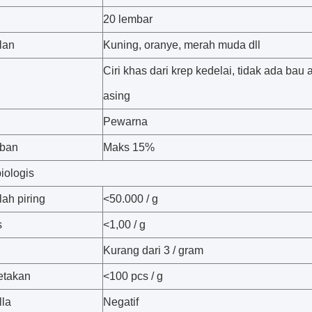
20 lembar
lan
Kuning, oranye, merah muda dll
Ciri khas dari krep kedelai, tidak ada bau 
asing
Pewarna
ban
Maks 15%
iologis
lah piring
<50.000 / g
s
<1,00 / g
Kurang dari 3 / gram
etakan
<100 pcs / g
la
Negatif