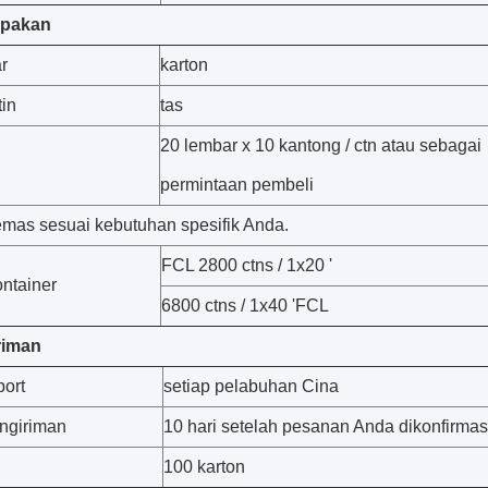
epakan
r
karton
tin
tas
20 lembar x 10 kantong / ctn atau sebagai
permintaan pembeli
emas sesuai kebutuhan spesifik Anda.
FCL 2800 ctns / 1x20 '
ntainer
6800 ctns / 1x40 'FCL
riman
ort
setiap pelabuhan Cina
ngiriman
10 hari setelah pesanan Anda dikonfirmas
100 karton