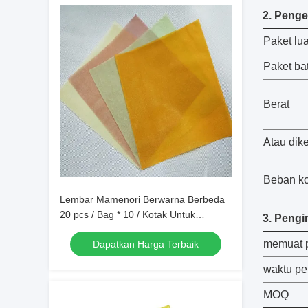
2. Peng
Paket lua
Paket ba
Berat
Atau dik
Beban ko
Lembar Mamenori Berwarna Berbeda
20 pcs / Bag * 10 / Kotak Untuk
3. Pengi
Membuat Rulo Sushi Berwarna
memuat p
Dapatkan Harga Terbaik
waktu pe
MOQ