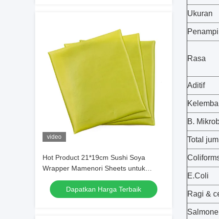
Ukuran
Penampi
Rasa
Aditif
Kelemba
B. Mikrob
video
Total jum
Hot Product 21*19cm Sushi Soya
Coliform
Wrapper Mamenori Sheets untuk
E.Coli
Restoran Asia
Dapatkan Harga Terbaik
Ragi & c
Salmonel