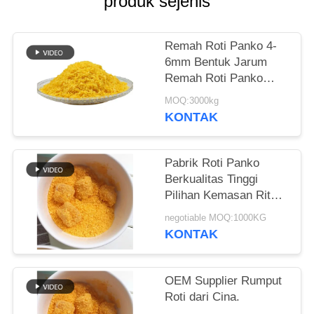
produk sejenis
KEBIJAKAN
PRIBADI
Remah Roti Panko 4-
6mm Bentuk Jarum
Remah Roti Panko
Kuning
MOQ:3000kg
KONTAK
Pabrik Roti Panko
Berkualitas Tinggi
Pilihan Kemasan Ritel
dan Grosir
negotiable MOQ:1000KG
KONTAK
OEM Supplier Rumput
Roti dari Cina.