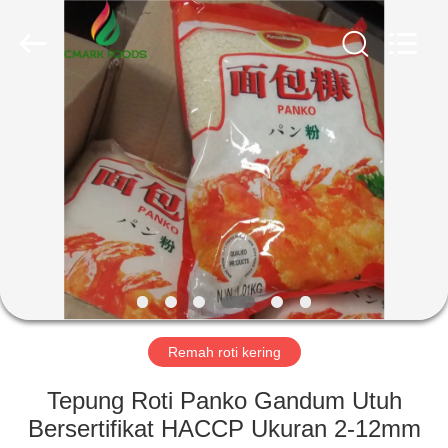
CHINA
MARK
FOODS
TRADING
CO.,LTD..
All
Rights
Reserved.
RUMAH
PRODUK
TENTANG
KAMI
TUR
PABRIK
Remah roti kering
Tepung Roti Panko Gandum Utuh
KONTROL
Bersertifikat HACCP Ukuran 2-12mm