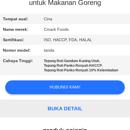
KUALITAS
untuk Makanan Goreng
HUBUNGI
Tempat asal:
Cina
KAMI
Nama merek:
Cmark Foods
Sertifikasi:
ISO, HACCP, FDA, HALAL
BERITA
Nomor model:
tanda
Cahaya Tinggi:
,
Tepung Roti Gandum Kuning Utuh
KASUS
,
Tepung Roti Panko Renyah HACCP
Tepung Roti Panko Renyah 10% Kelembaban
MINTA
HUBUNGI KAMI!
KUTIPAN
BUKA DETAIL
PETA
SITUS