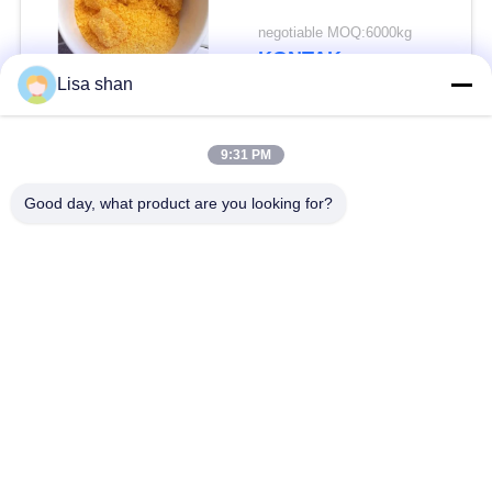
negotiable MOQ:6000kg
KONTAK
Lisa shan
Bad Request
Semua
9:31 PM
Good day, what product are you looking for?
Remah roti kering
Remah Roti Jepang
Roti Panko Gandum
Nori Rumput Laut
Utuh
Panggang
Serbuk Wasabi Murni
Keripik Wortel Kering
Bonito Flakes kering
Jamur Shiitake kering