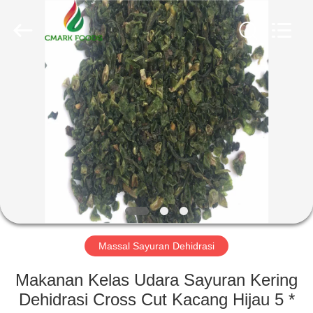
CHINA
MARK
FOODS
TRADING
CO.,LTD..
All
Rights
Reserved.
RUMAH
PRODUK
TENTANG
KAMI
TUR
PABRIK
Massal Sayuran Dehidrasi
Makanan Kelas Udara Sayuran Kering
KONTROL
Dehidrasi Cross Cut Kacang Hijau 5 *