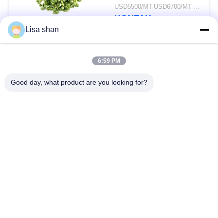
Alami Rasa Tidak Ada
USD5500/MT-USD6700/MT MOQ:2mt
Aditif Max 7%
KONTAK
Kelembaban Karton
Lisa shan
Kemasan Kualitas
Tinggi
Bad Request
Semua
6:59 PM
Good day, what product are you looking for?
Remah roti kering
Remah Roti Jepang
Roti Panko Gandum
Nori Rumput Laut
Utuh
Panggang
Serbuk Wasabi Murni
Keripik Wortel Kering
Bonito Flakes kering
Jamur Shiitake kering