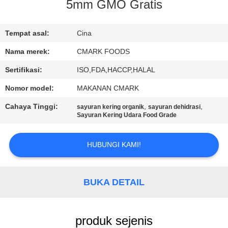
KUALITAS
5mm GMO Gratis
HUBUNGI
Tempat asal:
Cina
KAMI
Nama merek:
CMARK FOODS
Sertifikasi:
ISO,FDA,HACCP,HALAL
BERITA
Nomor model:
MAKANAN CMARK
Cahaya Tinggi:
,
,
sayuran kering organik
sayuran dehidrasi
KASUS
Sayuran Kering Udara Food Grade
HUBUNGI KAMI!
MINTA
KUTIPAN
BUKA DETAIL
PETA
SITUS
produk sejenis